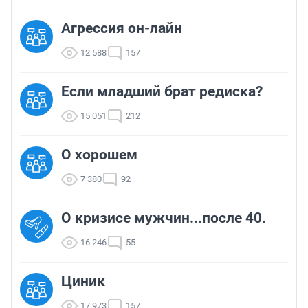
Агрессия он-лайн
12 588
157
Если младший брат редиска?
15 051
212
О хорошем
7 380
92
О кризисе мужчин...после 40.
16 246
55
Циник
17 973
157