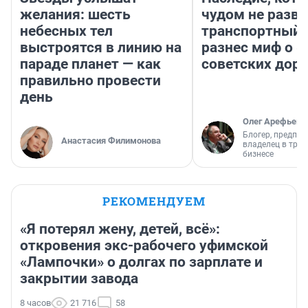
желания: шесть
чудом не разва
небесных тел
транспортный 
выстроятся в линию на
разнес миф о 
параде планет — как
советских доро
правильно провести
день
Олег Арефьев
Блогер, предпри
Анастасия Филимонова
владелец в тра
бизнесе
РЕКОМЕНДУЕМ
«Я потерял жену, детей, всё»:
откровения экс-рабочего уфимской
«Лампочки» о долгах по зарплате и
закрытии завода
8 часов
21 716
58