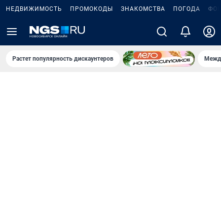
НЕДВИЖИМОСТЬ
ПРОМОКОДЫ
ЗНАКОМСТВА
ПОГОДА
ФО
Растет популярность дискаунтеров
Межд