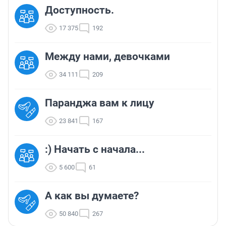
Доступность.
17 375
192
Между нами, девочками
34 111
209
Паранджа вам к лицу
23 841
167
:) Начать с начала...
5 600
61
А как вы думаете?
50 840
267