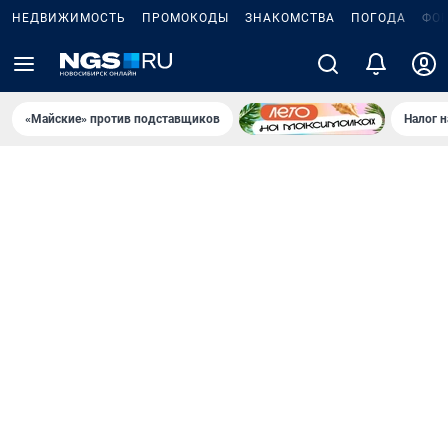
НЕДВИЖИМОСТЬ
ПРОМОКОДЫ
ЗНАКОМСТВА
ПОГОДА
ФО
«Майские» против подставщиков
Налог 