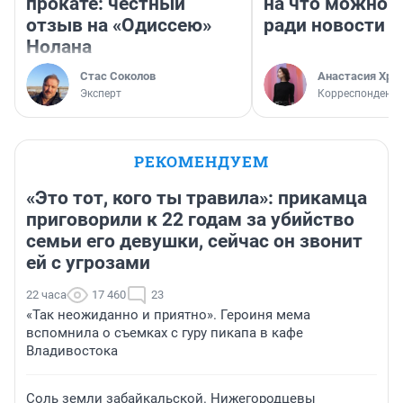
прокате: честный
на что можно 
отзыв на «Одиссею»
ради новости
Нолана
Стас Соколов
Анастасия Хри
Эксперт
Корреспондент
РЕКОМЕНДУЕМ
«Это тот, кого ты травила»: прикамца
приговорили к 22 годам за убийство
семьи его девушки, сейчас он звонит
ей с угрозами
22 часа
17 460
23
«Так неожиданно и приятно». Героиня мема
вспомнила о съемках с гуру пикапа в кафе
Владивостока
Соль земли забайкальской. Нижегородцевы