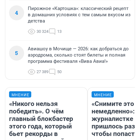
Пирожное «Картошка»: классический рецепт
4
в домашних условиях с тем самым вкусом из
детства
30 324
13
Авиашоу в Мочище — 2026: как добраться до
5
аэродрома, сколько стоят билеты и полная
программа фестиваля «Вива Авиа!»
27 389
50
МНЕНИЕ
МНЕНИЕ
«Никого нельзя
«Снимите это
победить». О чём
немедленно»:
главный блокбастер
журналистке Н
этого года, который
пришлось разд
бьет рекорды в
чтобы попасть 