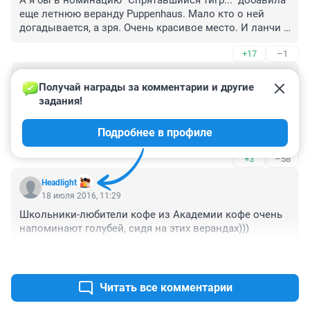
А я бы в номинацию "Спрятавшийся тигр..." добавила 
еще летнюю веранду Puppenhaus. Мало кто о ней 
догадывается, а зря. Очень красивое место. И ланчи 
стоят приемлемо.
+17
–1
Гость
18 июля 2016, 11:42
Получай награды за комментарии и другие 
задания!
По поводу веранды бара 10TEN (10-й этаж гостиницы 
«Марриотт») как раз случилась очень неприятная 
Подробнее в профиле
история. В прошлый понедельник я с подругой и ее 
ребенком посетили это заведение. После этого все 
+3
–58
трое слегли с температурой, и воспаленным горлом. 
Так получилось, что пока ждали приборы, все трое 
Headlight
ели дыню с одной вилки. В моем окружении больше 
18 июля 2016, 11:29
никто не заболел, так что мы думаем только на 
Школьники-любители кофе из Академии кофе очень 
грязную посуду в этом заведении.
напоминают голубей, сидя на этих верандах)))
+33
–7
Читать все комментарии