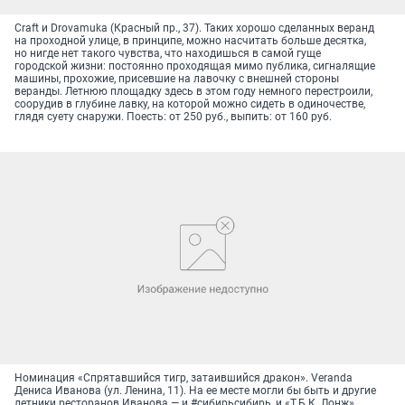
Craft и Drovamuka (Красный пр., 37). Таких хорошо сделанных веранд
на проходной улице, в принципе, можно насчитать больше десятка,
но нигде нет такого чувства, что находишься в самой гуще
городской жизни: постоянно проходящая мимо публика, сигналящие
машины, прохожие, присевшие на лавочку с внешней стороны
веранды. Летнюю площадку здесь в этом году немного перестроили,
соорудив в глубине лавку, на которой можно сидеть в одиночестве,
глядя суету снаружи. Поесть: от 250 руб., выпить: от 160 руб.
Номинация «Спрятавшийся тигр, затаившийся дракон». Veranda
Дениса Иванова (ул. Ленина, 11). На ее месте могли бы быть и другие
летники ресторанов Иванова — и #cибирьcибирь, и «Т.Б.К. Лонж».