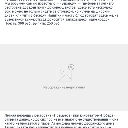
Мы возьмем самую известную — «Веранду», — где формат летнего
ресторана доведен почти до совершенства. Здесь есть несколько
зон: можно не только сидеть за столиком, но и лечь на широкий
диван или уйти в беседку. Напитки и часть блюд готовят здесь же, на
вынесенной кухне, откуда доносятся запахи, щекочущие ноздри.
Поесть: 390 руб., выпить: 250 руб.
Летняя веранда у ресторана «Премьера» при кинотеатре «Победа»
открыта давно, но до сих пор не все знают о ее существовании — она
как-то не бросается в глаза. Атмосфера летнего дворянского дома.
Такого, знаете, без излишеств: все по-простому, но кругом живые