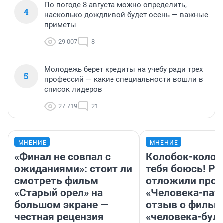
По погоде 8 августа можно определить,
4
насколько дождливой будет осень — важные
приметы
29 007
8
Молодежь берет кредиты на учебу ради трех
5
профессий — какие специальности вошли в
список лидеров
27 719
21
МНЕНИЕ
МНЕНИЕ
«Финал не совпал с
Колобок-колобо
ожиданиями»: стоит ли
тебя боюсь! Ра
смотреть фильм
отложили прок
«Старый орел» на
«Человека-пау
большом экране —
отзыв о фильм
честная рецензия
«человека-бул