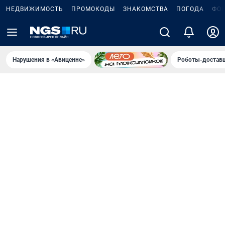
НЕДВИЖИМОСТЬ
ПРОМОКОДЫ
ЗНАКОМСТВА
ПОГОДА
ФО
Нарушения в «Авиценне»
Роботы-доставщ