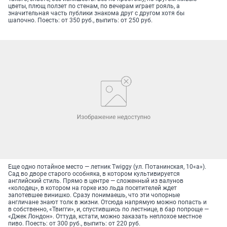
цветы, плющ ползет по стенам, по вечерам играет рояль, а
значительная часть публики знакома друг с другом хотя бы
шапочно. Поесть: от 350 руб., выпить: от 250 руб.
Еще одно потайное место — летник Twiggy (ул. Потанинская, 10«а»).
Сад во дворе старого особняка, в котором культивируется
английский стиль. Прямо в центре — сложенный из валунов
«колодец», в котором на горке изо льда посетителей ждет
запотевшее винишко. Сразу понимаешь, что эти чопорные
англичане знают толк в жизни. Отсюда напрямую можно попасть и
в собственно, «Твигги», и, спустившись по лестнице, в бар попроще —
«Джек Лондон». Оттуда, кстати, можно заказать неплохое местное
пиво. Поесть: от 300 руб., выпить: от 220 руб.