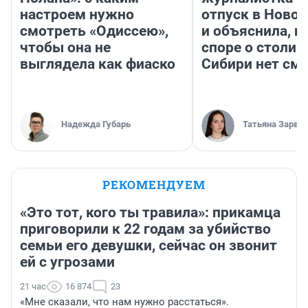
настроем нужно
отпуск в Ново
смотреть «Одиссею»,
и объяснила, п
чтобы она не
споре о столиц
выглядела как фиаско
Сибири нет см
Надежда Губарь
Татьяна Зарва
РЕКОМЕНДУЕМ
«Это тот, кого ты травила»: прикамца
приговорили к 22 годам за убийство
семьи его девушки, сейчас он звонит
ей с угрозами
21 час
16 874
23
«Мне сказали, что нам нужно расстаться».