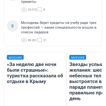
приметы
29 010
8
Молодежь берет кредиты на учебу ради трех
5
профессий — какие специальности вошли в
список лидеров
28 261
21
МНЕНИЕ
МНЕНИЕ
«За неделю две ночи
Звезды услыш
были страшные»:
желания: шест
туристка рассказала об
небесных тел
отдыхе в Крыму
выстроятся в 
параде планет 
правильно про
день