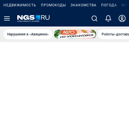
НЕДВИЖИМОСТЬ
ПРОМОКОДЫ
ЗНАКОМСТВА
ПОГОДА
ФО
Нарушения в «Авиценне»
Роботы-доставщ