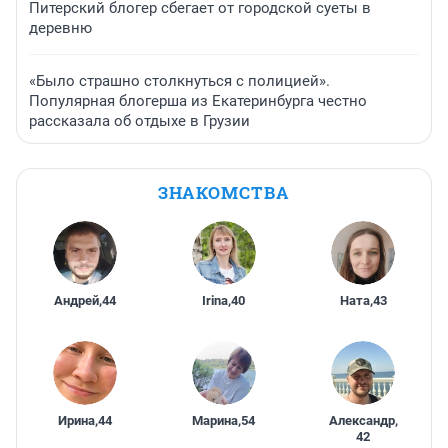
Питерский блогер сбегает от городской суеты в
деревню
«Было страшно столкнуться с полицией».
Популярная блогерша из Екатеринбурга честно
рассказала об отдыхе в Грузии
ЗНАКОМСТВА
Андрей
,
44
Irina
,
40
Ната
,
43
Ирина
,
44
Марина
,
54
Александр
,
42