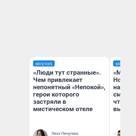
МНЕНИЕ
МНЕНИЕ
«Люди тут странные».
«Мы ви
Чем привлекает
Нолана
непонятный «Непокой»,
настро
герои которого
смотре
застряли в
чтобы 
мистическом отеле
выгляд
Лиза Пичугина
На