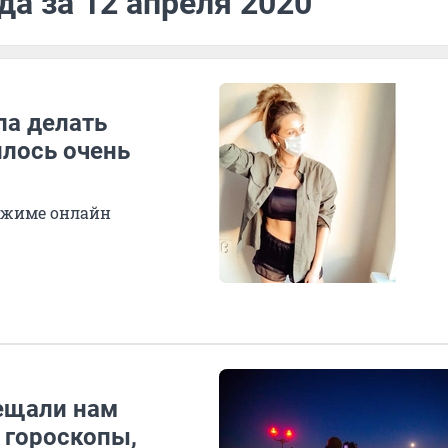
да за 12 апреля 2020
ла делать
илось очень
ежиме онлайн
бещали нам
м гороскопы,