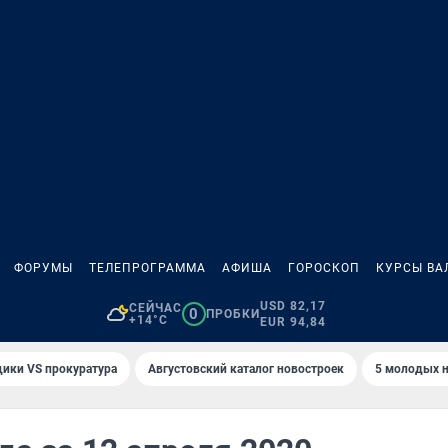
ФОРУМЫ
ТЕЛЕПРОГРАММА
АФИША
ГОРОСКОП
КУРСЫ ВА
USD 82,17
СЕЙЧАС
0
ПРОБКИ
+14°C
EUR 94,84
ики VS прокуратура
Августовский каталог новостроек
5 молодых н