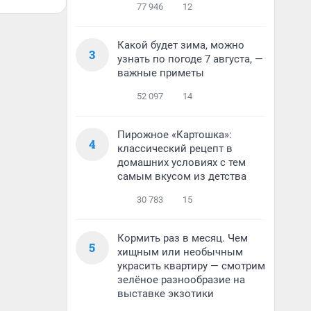
77 946
12
Какой будет зима, можно
3
узнать по погоде 7 августа, —
важные приметы
52 097
14
Пирожное «Картошка»:
4
классический рецепт в
домашних условиях с тем
самым вкусом из детства
30 783
15
Кормить раз в месяц. Чем
5
хищным или необычным
украсить квартиру — смотрим
зелёное разнообразие на
выставке экзотики