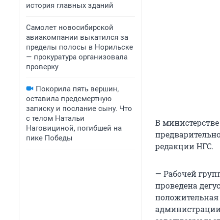
история главных зданий
Самолет новосибирской
авиакомпании выкатился за
пределы полосы в Норильске
— прокуратура организовала
проверку
Покорила пять вершин,
оставила предсмертную
записку и послание сыну. Что
с телом Натальи
В министерстве 
Наговициной, погибшей на
предварительно
пике Победы
редакции НГС.
— Рабочей груп
проведена дегу
положительная 
администрации 