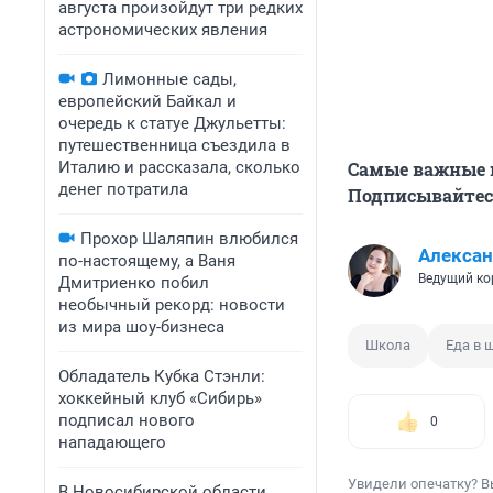
августа произойдут три редких
астрономических явления
Лимонные сады,
европейский Байкал и
очередь к статуе Джульетты:
путешественница съездила в
Италию и рассказала, сколько
Самые важные н
денег потратила
Подписывайтесь
Прохор Шаляпин влюбился
Алексан
по-настоящему, а Ваня
Ведущий ко
Дмитриенко побил
необычный рекорд: новости
из мира шоу-бизнеса
Школа
Еда в 
Обладатель Кубка Стэнли:
хоккейный клуб «Сибирь»
подписал нового
0
нападающего
Увидели опечатку? В
В Новосибирской области