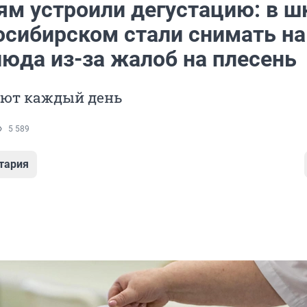
ям устроили дегустацию: в ш
осибирском стали снимать на
люда из-за жалоб на плесень
яют каждый день
5 589
тария