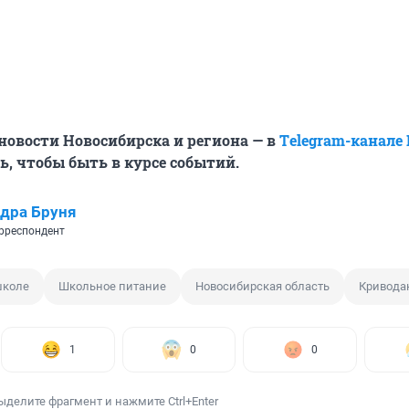
овости Новосибирска и региона — в
Тelegram-канале
, чтобы быть в курсе событий.
дра Бруня
рреспондент
школе
Школьное питание
Новосибирская область
Кривода
1
0
0
ыделите фрагмент и нажмите Ctrl+Enter