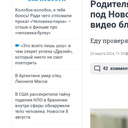
Родител
Колобок-колобок, я тебя
под Нов
боюсь! Ради чего отложили
прокат «Человека-паука» —
видео б
отзыв о фильме про
«человека-булку»
Еду провер
«Это всего лишь шоу»: в
чем секрет успеха «Друзей»,
22 марта 2024, 11:35
который никто не смог
повторить
42
коммен
В Аргентине умер отец
Лионеля Месси
В США рассекретили тайну
падения НЛО в Бразилии:
внутри сферы обнаружили
тело человека. Новости 8
августа