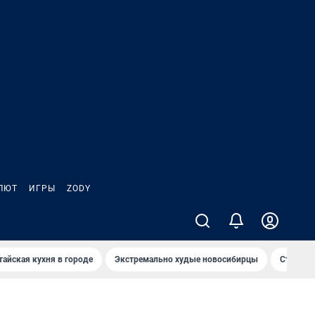
ЛЮТ
ИГРЫ
ZODY
тайская кухня в городе
Экстремально худые новосибирцы
Старт те