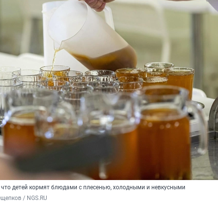
 что детей кормят блюдами с плесенью, холодными и невкусными
Ощепков / NGS.RU