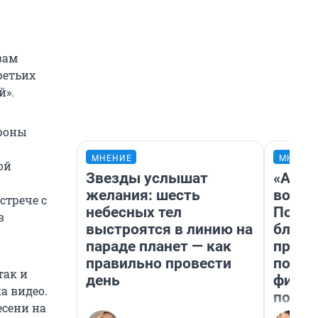
вам
ретьих
й».
ороны
МНЕНИЕ
МНЕНИ
ой
Звезды услышат
«Анал
желания: шесть
вот ч
стрече с
небесных тел
Почем
в
выстроятся в линию на
блокб
параде планет — как
прова
правильно провести
повто
так и
день
фильм
а видео.
полны
есени на