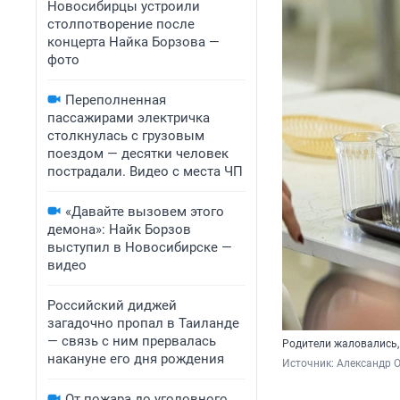
Новосибирцы устроили
столпотворение после
концерта Найка Борзова —
фото
Переполненная
пассажирами электричка
столкнулась с грузовым
поездом — десятки человек
пострадали. Видео с места ЧП
«Давайте вызовем этого
демона»: Найк Борзов
выступил в Новосибирске —
видео
Российский диджей
загадочно пропал в Таиланде
— связь с ним прервалась
Родители жаловались,
накануне его дня рождения
Источник: 
Александр 
От пожара до уголовного