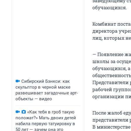
заведующему с
обучающихся.
Комбинат постав
директора учре
лиц, которых н
— Появление жа
школы за осущ
обучающихся, а
общественность
Сибирский Бэнкси: как
Представители 
скульптор в черной маске
рабочей группо
развешивает загадочные арт-
организации пи
объекты — видео
«Как тебя в гроб такую
После жалоб ед
положат?» Мать двоих детей
представители 
набила первую татуировку в
В министерстве
50 лет — зачем она это