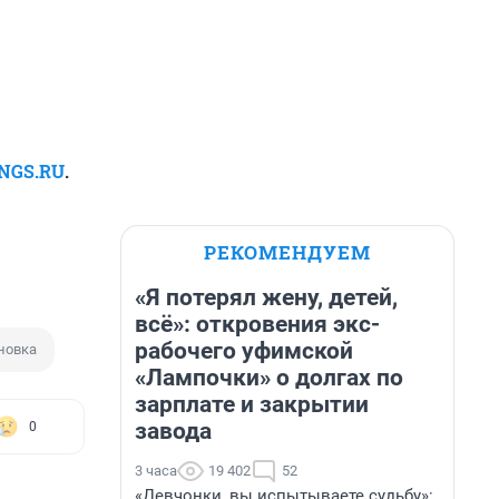
 NGS.RU
.
РЕКОМЕНДУЕМ
«Я потерял жену, детей,
всё»: откровения экс-
рабочего уфимской
новка
«Лампочки» о долгах по
зарплате и закрытии
завода
0
3 часа
19 402
52
«Девчонки, вы испытываете судьбу»: