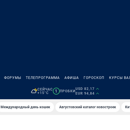
ФОРУМЫ
ТЕЛЕПРОГРАММА
АФИША
ГОРОСКОП
КУРСЫ ВА
USD 82,17
СЕЙЧАС
1
ПРОБКИ
+15°C
EUR 94,84
Международный день кошек
Августовский каталог новостроек
Ки