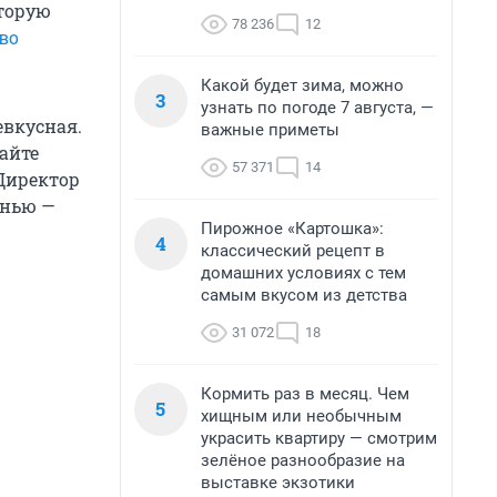
оторую
78 236
12
во
Какой будет зима, можно
3
узнать по погоде 7 августа, —
евкусная.
важные приметы
сайте
57 371
14
 Директор
енью —
Пирожное «Картошка»:
4
классический рецепт в
домашних условиях с тем
самым вкусом из детства
31 072
18
Кормить раз в месяц. Чем
5
хищным или необычным
украсить квартиру — смотрим
зелёное разнообразие на
выставке экзотики