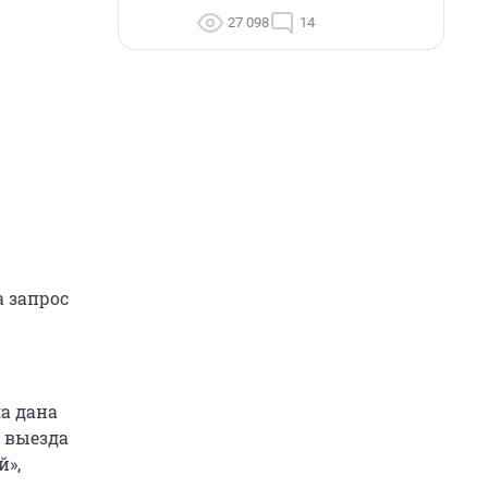
27 098
14
а запрос
а дана
м выезда
й»,