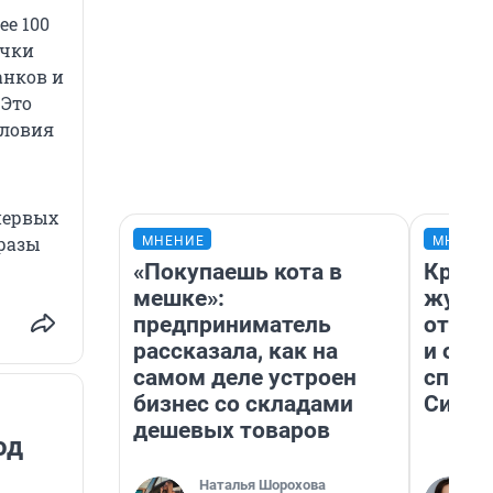
ее 100
ички
анков и
 Это
словия
 первых
 разы
МНЕНИЕ
МНЕНИ
«Покупаешь кота в
Красн
мешке»:
журна
предприниматель
отпус
рассказала, как на
и объ
самом деле устроен
споре
бизнес со складами
Сибир
дешевых товаров
од
Наталья Шорохова