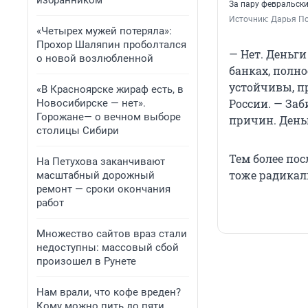
избранником
За пару февральски
Источник: 
Дарья По
«Четырех мужей потеряла»:
Прохор Шаляпин проболтался
— Нет. Деньги
о новой возлюбленной
банках, полно
устойчивы, п
«В Красноярске жираф есть, в
России. — Заб
Новосибирске — нет».
Горожане— о вечном выборе
причин. День
столицы Сибири
Тем более по
На Петухова заканчивают
тоже радикал
масштабный дорожный
ремонт — сроки окончания
работ
Множество сайтов враз стали
недоступны: массовый сбой
произошел в Рунете
Нам врали, что кофе вреден?
Кому можно пить до пяти