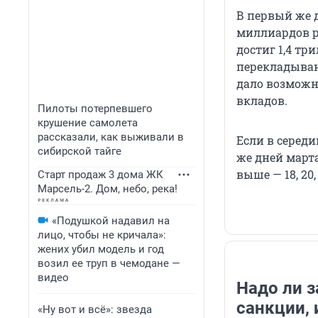
В первый же д
миллиардов р
достиг 1,4 тр
перекладыван
дало возможн
вкладов.
Пилоты потерпевшего
крушение самолета
рассказали, как выживали в
Если в середи
сибирской тайге
же дней марта
выше — 18, 20, 
Старт продаж 3 дома ЖК
Марсель-2. Дом, небо, река!
«Подушкой надавил на
лицо, чтобы не кричала»:
жених убил модель и год
возил ее труп в чемодане —
видео
Надо ли з
санкции, 
«Ну вот и всё»: звезда