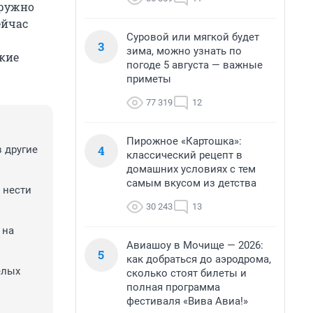
дружно
ейчас
Суровой или мягкой будет
3
зима, можно узнать по
акие
погоде 5 августа — важные
приметы
77 319
12
Пирожное «Картошка»:
4
в другие
классический рецепт в
домашних условиях с тем
самым вкусом из детства
 нести
30 243
13
 на
Авиашоу в Мочище — 2026:
5
как добраться до аэродрома,
елых
сколько стоят билеты и
полная программа
фестиваля «Вива Авиа!»