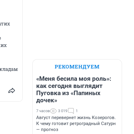
угих
е
ких
РЕКОМЕНДУЕМ
вкладам
«Меня бесила моя роль»:
как сегодня выглядит
Пуговка из «Папиных
дочек»
7 часов
3 019
1
Август перевернет жизнь Козерогов.
К чему готовит ретроградный Сатурн
— прогноз