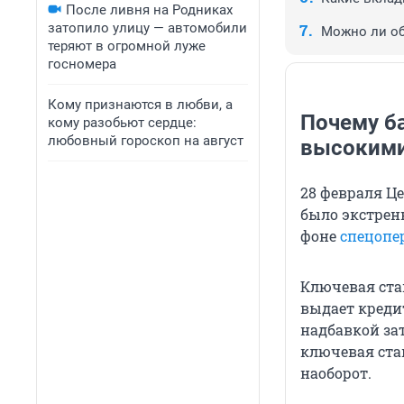
После ливня на Родниках
затопило улицу — автомобили
Можно ли об
теряют в огромной луже
госномера
Кому признаются в любви, а
Почему б
кому разобьют сердце:
любовный гороскоп на август
высокими
28 февраля Ц
было экстрен
фоне
спецопе
Ключевая ста
выдает кредит
надбавкой за
ключевая став
наоборот.