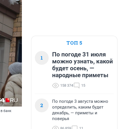
ТОП 5
По погоде 31 июля
1
можно узнать, какой
будет осень, —
народные приметы
158 374
15
По погоде 3 августа можно
2
определить, каким будет
 в банк
декабрь, — приметы и
поверья
86 859
11