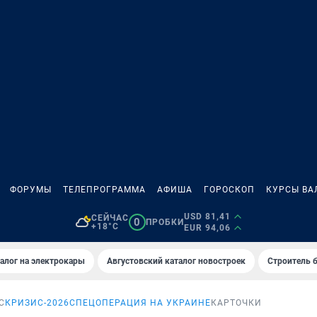
ФОРУМЫ
ТЕЛЕПРОГРАММА
АФИША
ГОРОСКОП
КУРСЫ ВА
USD 81,41
СЕЙЧАС
0
ПРОБКИ
+18°C
EUR 94,06
алог на электрокары
Августовский каталог новостроек
Строитель б
С
КРИЗИС-2026
СПЕЦОПЕРАЦИЯ НА УКРАИНЕ
КАРТОЧКИ