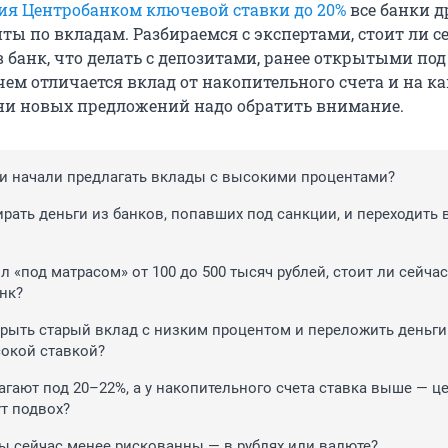
я Центробанком ключевой ставки до 20%
все банки 
ты по вкладам. Разбираемся с экспертами, стоит ли с
 банк, что делать с депозитами, ранее открытыми под
ем отличается вклад от накопительного счета и на к
и новых предложений надо обратить внимание.
и начали предлагать вклады с высокими процентами?
рать деньги из банков, попавших под санкции, и переходить 
л «под матрасом» от 100 до 500 тысяч рублей, стоит ли сейчас
анк?
крыть старый вклад с низким процентом и переложить деньги
окой ставкой?
агают под 20–22%, а у накопительного счета ставка выше — ц
ут подвох?
ы сейчас менее рискованны — в рублях или валюте?