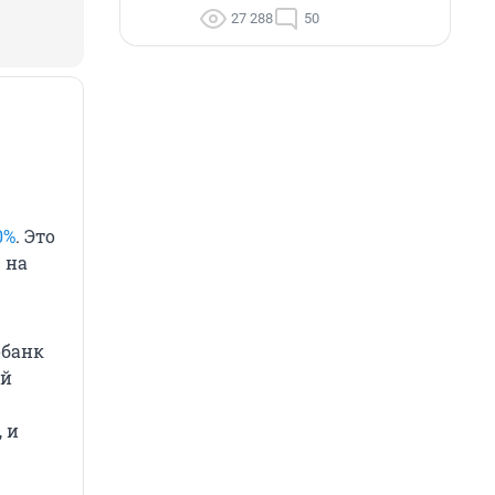
27 288
50
0%
. Это
 на
обанк
ей
 и