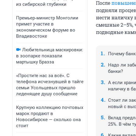
После
повышени
из сибирской глубинки
подняли процен
нести наличку в
Премьер‑министр Монголии
примет участие в
смешные 2–5%, ч
экономическом форуме во
подводные камн
Владивостоке
Любительница маскировки:
Почему банк
в зоопарке показали
мартышку Бразза
Надо ли заби
банки?
«Простите нас за всё». С
телефона исчезнувшей в тайге
А если храни
семьи Усольцевых пришло
наличку в б
леденящее душу сообщение
Стоит ли за
новый с выс
Крупную коллекцию почтовых
марок продают в
Вклад предл
Новосибирске — сколько она
25%. В чём т
стоит
Какие вклад