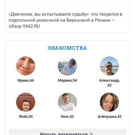
«Девчонки, вы испытываете судьбу»: что творится в
подпольной рюмочной на Березовой в Рязани —
обзор YA62.RU
ЗНАКОМСТВА
Ирина
,
44
Марина
,
54
Александр
,
42
Sheb
,
50
New
,
42
Алёнушка
,
42
Начать знакомиться