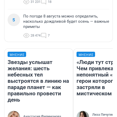
31 231
18
По погоде 8 августа можно определить,
5
насколько дождливой будет осень — важные
приметы
28 474
7
МНЕНИЕ
МНЕНИЕ
Звезды услышат
«Люди тут стр
желания: шесть
Чем привлекае
небесных тел
непонятный «Н
выстроятся в линию на
герои которого
параде планет — как
застряли в
правильно провести
мистическом о
день
Лиза Пичугина
Анастасия Филимонова