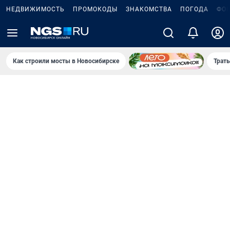
НЕДВИЖИМОСТЬ
ПРОМОКОДЫ
ЗНАКОМСТВА
ПОГОДА
ФО
Как строили мосты в Новосибирске
Траты