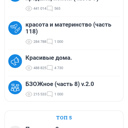
441 014
565
красота и материнство (часть
118)
284 788
1 000
Красивые дома.
488 825
4 730
БЗОЖное (часть 8) v.2.0
215 533
1 000
ТОП 5