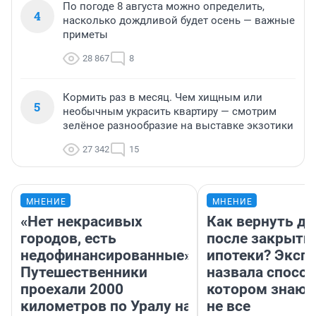
По погоде 8 августа можно определить,
4
насколько дождливой будет осень — важные
приметы
28 867
8
Кормить раз в месяц. Чем хищным или
5
необычным украсить квартиру — смотрим
зелёное разнообразие на выставке экзотики
27 342
15
МНЕНИЕ
МНЕНИЕ
«Нет некрасивых
Как вернуть де
городов, есть
после закрыти
недофинансированные».
ипотеки? Эксп
Путешественники
назвала способ
проехали 2000
котором знают
километров по Уралу на
не все