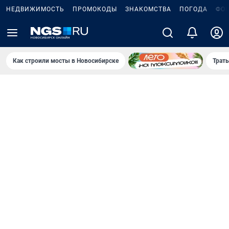
НЕДВИЖИМОСТЬ
ПРОМОКОДЫ
ЗНАКОМСТВА
ПОГОДА
ФО
Как строили мосты в Новосибирске
Траты