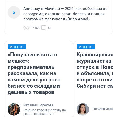
Авиашоу в Мочище — 2026: как добраться до
5
аэродрома, сколько стоят билеты и полная
программа фестиваля «Вива Авиа!»
27 529
50
МНЕНИЕ
МНЕНИЕ
«Покупаешь кота в
Красноярская
мешке»:
журналистка п
предприниматель
отпуск в Ново
рассказала, как на
и объяснила, п
самом деле устроен
споре о столиц
бизнес со складами
Сибири нет см
дешевых товаров
Наталья Шорохова
Татьяна Зарва
Открыла кофейную точку на
деньги соцразвития