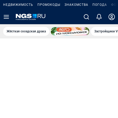
НЕДВИЖИМОСТЬ
ПРОМОКОДЫ
ЗНАКОМСТВА
ПОГОДА
ФО
Жёсткая соседская драка
Застройщики V