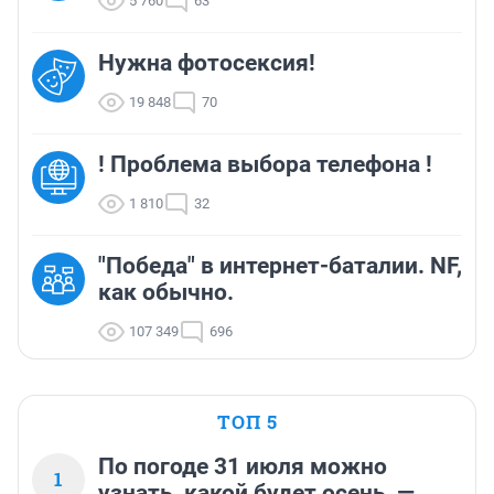
5 760
63
Нужна фотосексия!
19 848
70
! Проблема выбора телефона !
1 810
32
"Победа" в интернет-баталии. NF,
как обычно.
107 349
696
ТОП 5
По погоде 31 июля можно
1
узнать, какой будет осень, —