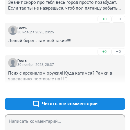
Значит скоро про тебя весь город просто позабудет.

Если так ты не нажрешься, чтоб пол пятницу забыть,

Значит нечего с друзьями завтра будет обсудить.

+0
–0
Если будешь спать, а кто-то из друзей тусить пойдет,

Гость
Значит именно сегодня что-то и произойдет.

30 ноября 2023, 23:25
Ну и нафих это нужно, на неделю депресуха,

Левый берег.. там всё такие!!!!
Алкогольный энергетик, вот и все, привет движуха.
+0
–0
Гость
30 ноября 2023, 20:37
Псих с арсеналом оружия! Куда катимся? Рамки в 
заведениях поставьте на НГ.
+0
–0
Читать все комментарии