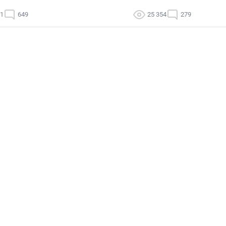
21
649
25 354
279