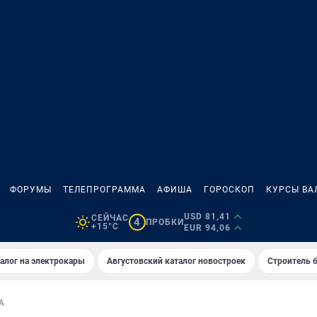
ФОРУМЫ
ТЕЛЕПРОГРАММА
АФИША
ГОРОСКОП
КУРСЫ ВА
USD 81,41
СЕЙЧАС
4
ПРОБКИ
+15°C
EUR 94,06
алог на электрокары
Августовский каталог новостроек
Строитель б
А