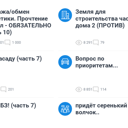
ажа/обмен
Земля для
тики. Прочтение
строительства ча
ил - ОБЯЗАТЕЛЬНО
дома 2 (ПРОТИВ)
ь 10)
101
1 000
8 291
79
асаду (часть 7)
Вопрос по
приоритетам...
201
8 851
114
БЗ! (часть 7)
придёт серенький
волчок..