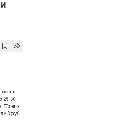
ии
 весне
о 25-30
. По его
не 8 руб.