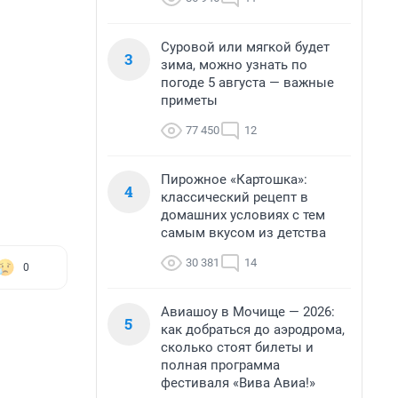
Суровой или мягкой будет
3
зима, можно узнать по
погоде 5 августа — важные
приметы
77 450
12
Пирожное «Картошка»:
4
классический рецепт в
домашних условиях с тем
самым вкусом из детства
30 381
14
0
Авиашоу в Мочище — 2026:
5
как добраться до аэродрома,
сколько стоят билеты и
полная программа
фестиваля «Вива Авиа!»