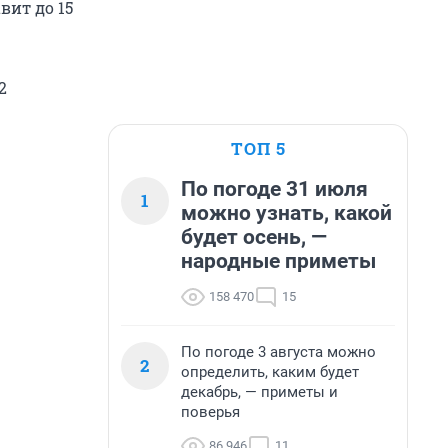
вит до 15
2
ТОП 5
По погоде 31 июля
1
можно узнать, какой
будет осень, —
народные приметы
158 470
15
По погоде 3 августа можно
2
определить, каким будет
декабрь, — приметы и
поверья
86 946
11