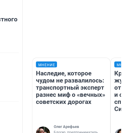
стного
МНЕНИЕ
МНЕНИ
Наследие, которое
Красн
чудом не развалилось:
журна
транспортный эксперт
отпус
разнес миф о «вечных»
и объ
советских дорогах
споре
Сибир
Олег Арефьев
Блогер, предприниматель,