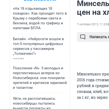
Минсель
«На 18 отдыхающих 18
цен на х
поваров». Как проходит лето в
Крыму с перебоями света и
бензина, водой по графику и
7 октября 2015, 11:20
налетами БПЛА
Написать
Билайн: «Нейросети вошли в
топ-5 популярных цифровых
сервисов у пассажиров
„Толмачево“»
Поколение «N». 5 молодых и
перспективных актеров из
Минсельхоз пре
Новосибирска: они покорили
2016 года стоим
зрителей и критиков харизмой
рублей в средне
и талантом
словам, хлеб, к
за 1 кг, но зерн
Уйти, не расплатившись:
новосибирцы пытались
вынести продукты из