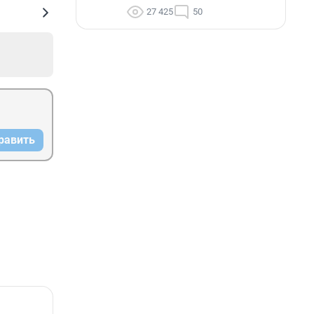
27 425
50
равить