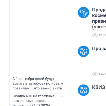
Прод
косме
прав
(част
427 
Про з
4 421
С 1 сентября детей будут
возить в автобусах по новым
КВИЗ 
правилам — что важно знать
Скидка 40% на гаражные
секционные ворота
(только до 31.08.2026)