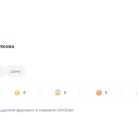
лкова
т
Цена
0
0
0
ыделите фрагмент и нажмите Ctrl+Enter