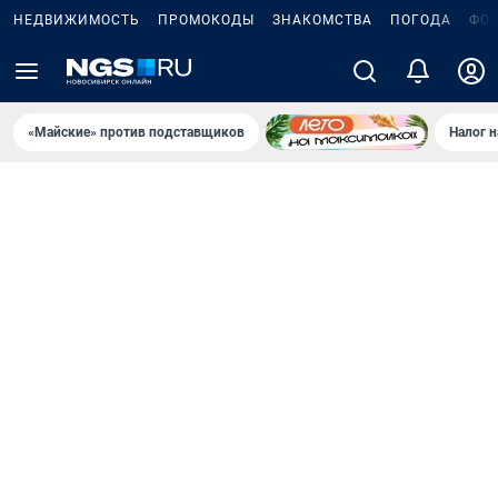
НЕДВИЖИМОСТЬ
ПРОМОКОДЫ
ЗНАКОМСТВА
ПОГОДА
ФО
«Майские» против подставщиков
Налог 