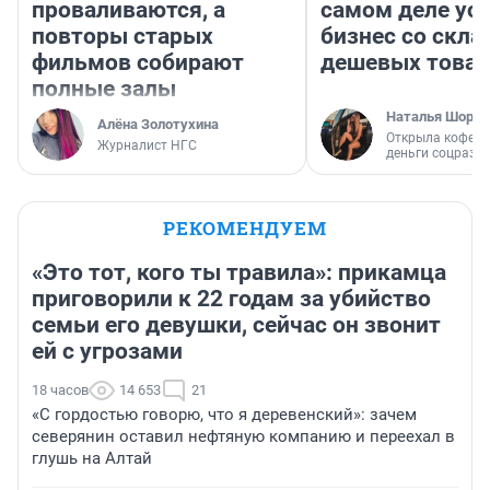
проваливаются, а
самом деле ус
повторы старых
бизнес со скл
фильмов собирают
дешевых това
полные залы
Наталья Шорох
Алёна Золотухина
Открыла кофейн
Журналист НГС
деньги соцразв
РЕКОМЕНДУЕМ
«Это тот, кого ты травила»: прикамца
приговорили к 22 годам за убийство
семьи его девушки, сейчас он звонит
ей с угрозами
18 часов
14 653
21
«С гордостью говорю, что я деревенский»: зачем
северянин оставил нефтяную компанию и переехал в
глушь на Алтай