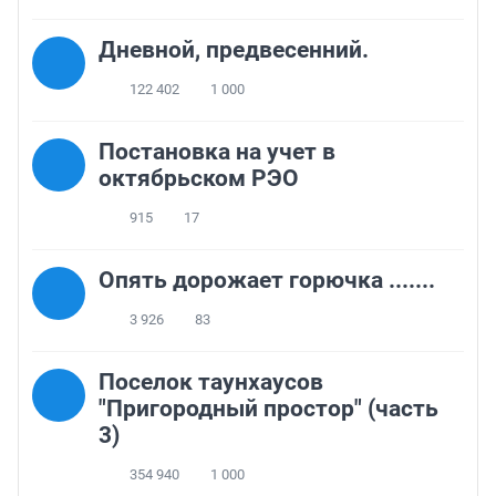
Дневной, предвесенний.
122 402
1 000
Постановка на учет в
октябрьском РЭО
915
17
Опять дорожает горючка .......
3 926
83
Поселок таунхаусов
"Пригородный простор" (часть
3)
354 940
1 000