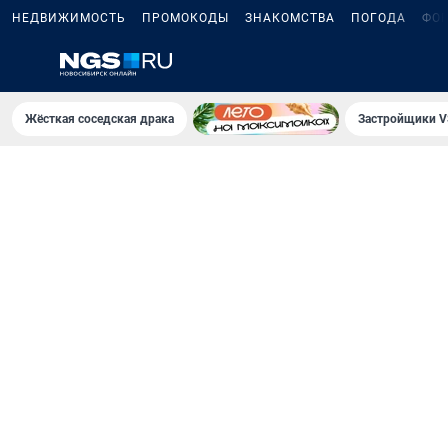
НЕДВИЖИМОСТЬ
ПРОМОКОДЫ
ЗНАКОМСТВА
ПОГОДА
ФО
Жёсткая соседская драка
Застройщики V