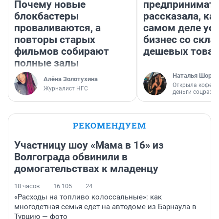
Почему новые
предпринимат
блокбастеры
рассказала, как
проваливаются, а
самом деле ус
повторы старых
бизнес со скл
фильмов собирают
дешевых това
полные залы
Наталья Шорох
Алёна Золотухина
Открыла кофейн
Журналист НГС
деньги соцразв
РЕКОМЕНДУЕМ
Участницу шоу «Мама в 16» из
Волгограда обвинили в
домогательствах к младенцу
18 часов
16 105
24
«Расходы на топливо колоссальные»: как
многодетная семья едет на автодоме из Барнаула в
Турцию — фото