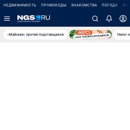
НЕДВИЖИМОСТЬ
ПРОМОКОДЫ
ЗНАКОМСТВА
ПОГОДА
ФО
«Майские» против подставщиков
Налог 