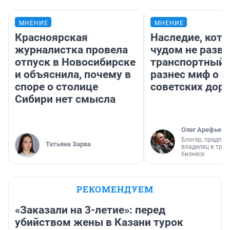
МНЕНИЕ
МНЕНИЕ
Красноярская
Наследие, кото
журналистка провела
чудом не разва
отпуск в Новосибирске
транспортный 
и объяснила, почему в
разнес миф о 
споре о столице
советских доро
Сибири нет смысла
Олег Арефьев
Блогер, предпри
Татьяна Зарва
владелец в тра
бизнесе
РЕКОМЕНДУЕМ
«Заказали на 3-летие»: перед
убийством жены в Казани турок