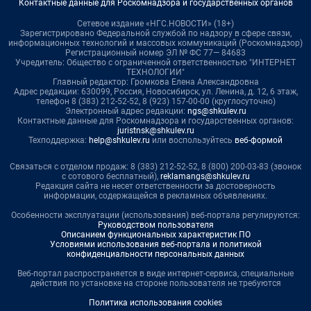
Контактные данные для Роскомнадзора и государственных органов
Сетевое издание «НГС.НОВОСТИ» (18+)
Зарегистрировано Федеральной службой по надзору в сфере связи,
информационных технологий и массовых коммуникаций (Роскомнадзор)
Регистрационный номер ЭЛ № ФС 77— 84683
Учредитель: Общество с ограниченной ответственностью "ИНТЕРНЕТ
ТЕХНОЛОГИИ"
Главный редактор: Громкова Елена Александровна
Адрес редакции: 630099, Россия, Новосибирск, ул. Ленина, д. 12, 6 этаж,
телефон 8 (383) 212-52-52, 8 (923) 157-00-00 (круглосуточно)
Электронный адрес редакции:
ngs@shkulev.ru
Контактные данные для Роскомнадзора и государственных органов:
juristnsk@shkulev.ru
Техподдержка:
help@shkulev.ru
или воспользуйтесь
веб-формой
Связаться с отделом продаж: 8 (383) 212-52-52, 8 (800) 200-03-83 (звонок
с сотового бесплатный),
reklamangs@shkulev.ru
Редакция сайта не несет ответственности за достоверность
информации, содержащейся в рекламных объявлениях.
Особенности эксплуатации (использования) веб-портала регулируются:
Руководством пользователя
Описанием функциональных характеристик ПО
Условиями использования веб-портала и политикой
конфиденциальности персональных данных
Веб-портал распространяется в виде интернет-сервиса, специальные
действия по установке на стороне пользователя не требуются
Политика использования cookies