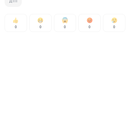
ДТП
0
0
0
0
0