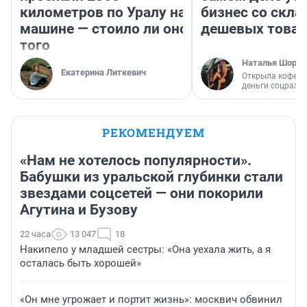
километров по Уралу на
бизнес со скл
машине — стоило ли оно
дешевых това
того
Наталья Шорох
Екатерина Литкевич
Открыла кофейн
деньги соцразв
РЕКОМЕНДУЕМ
«Нам не хотелось популярности».
Бабушки из уральской глубинки стали
звездами соцсетей — они покорили
Агутина и Бузову
22 часа
13 047
18
Накипело у младшей сестры: «Она уехала жить, а я
осталась быть хорошей»
«Он мне угрожает и портит жизнь»: москвич обвинил