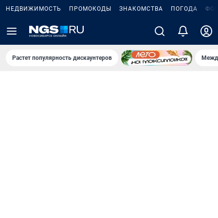
НЕДВИЖИМОСТЬ
ПРОМОКОДЫ
ЗНАКОМСТВА
ПОГОДА
ФО
Растет популярность дискаунтеров
Межд