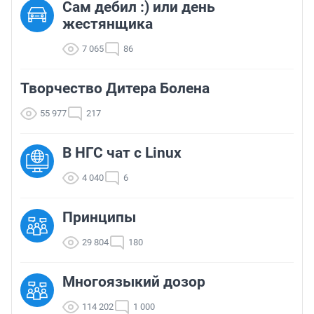
Сам дебил :) или день
жестянщика
7 065
86
Творчество Дитера Болена
55 977
217
В НГС чат с Linux
4 040
6
Принципы
29 804
180
Многоязыкий дозор
114 202
1 000