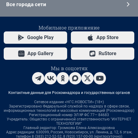
Все города сети
Мобильное приложение
Google Play
App Store
App Gallery
RuStore
Мы в соцсетях
Контактные данные для Роскомнадзора и государственных органов
Сетевое издание «НГС.НОВОСТИ» (18+)
Зарегистрировано Федеральной службой по надзору в сфере связи,
информационных технологий и массовых коммуникаций (Роскомнадзор)
Регистрационный номер ЭЛ № ФС 77— 84683
Учредитель: Общество с ограниченной ответственностью "ИНТЕРНЕТ
ТЕХНОЛОГИИ"
Главный редактор: Громкова Елена Александровна
Адрес редакции: 630099, Россия, Новосибирск, ул. Ленина, д. 12, 6 этаж,
телефон 8 (383) 212-52-52, 8 (923) 157-00-00 (круглосуточно)