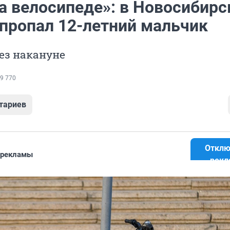
а велосипеде»: в Новосибирс
 пропал 12-летний мальчик
ез накануне
9 770
тариев
Отклю
 рекламы
рекл