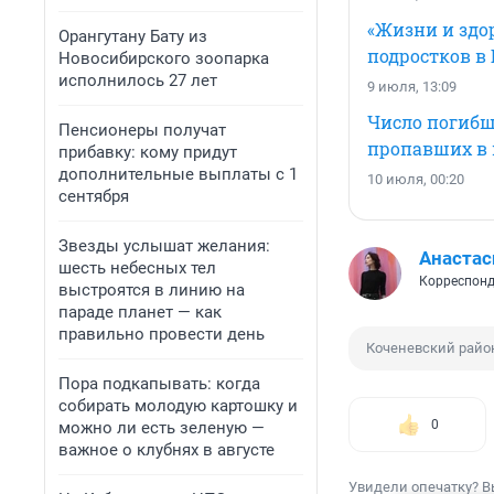
«Жизни и здо
Орангутану Бату из
подростков в
Новосибирского зоопарка
исполнилось 27 лет
9 июля, 13:09
Число погибш
Пенсионеры получат
пропавших в
прибавку: кому придут
дополнительные выплаты с 1
10 июля, 00:20
сентября
Звезды услышат желания:
Анастас
шесть небесных тел
Корреспонд
выстроятся в линию на
параде планет — как
правильно провести день
Коченевский райо
Пора подкапывать: когда
собирать молодую картошку и
0
можно ли есть зеленую —
важное о клубнях в августе
Увидели опечатку? В