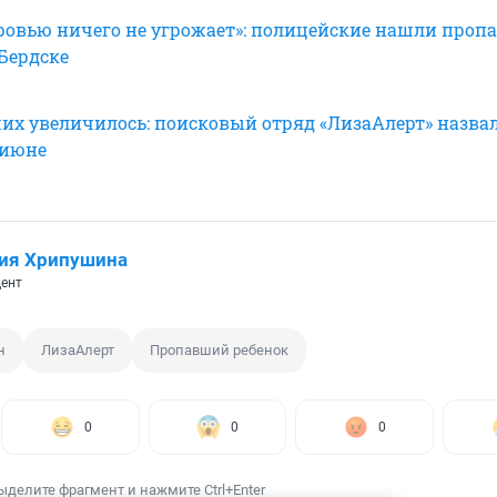
ровью ничего не угрожает»: полицейские нашли проп
 Бердске
их увеличилось: поисковый отряд «ЛизаАлерт» назва
 июне
ия Хрипушина
ент
н
ЛизаАлерт
Пропавший ребенок
0
0
0
ыделите фрагмент и нажмите Ctrl+Enter