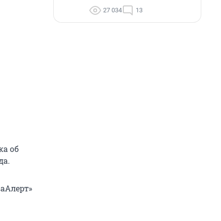
27 034
13
ка об
да.
заАлерт»