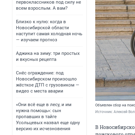
первоклассников под силу не
всем взрослым. А вам?
Близко к нулю: когда в
Новосибирской области
наступит самая холодная ночь
— изучаем прогноз
Аджика на зиму: три простых
и вкусных рецепта
Снёс ограждение: под
Новосибирском произошло
жёсткое ДТП с грузовиком —
видео с места аварии
«Они всё еще в лесу, и им
Объявлен сбор на пои
нужна помощь»: сын
Источник: 
Алексей Вол
пропавших в тайге
Усольцевых назвал еще одну
В Новосибирско
версию их исчезновения
поискового отр