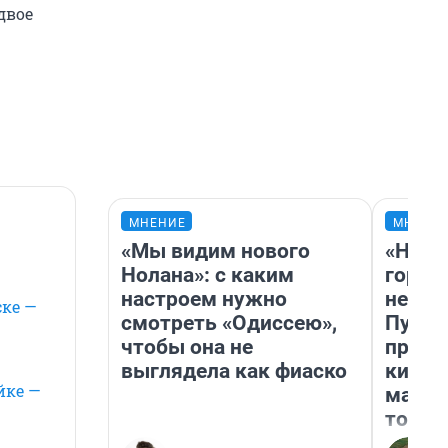
двое
МНЕНИЕ
МНЕНИ
«Мы видим нового
«Нет 
Нолана»: с каким
городо
настроем нужно
недоф
ске —
смотреть «Одиссею»,
Путеш
чтобы она не
проех
выглядела как фиаско
килом
йке —
машин
того