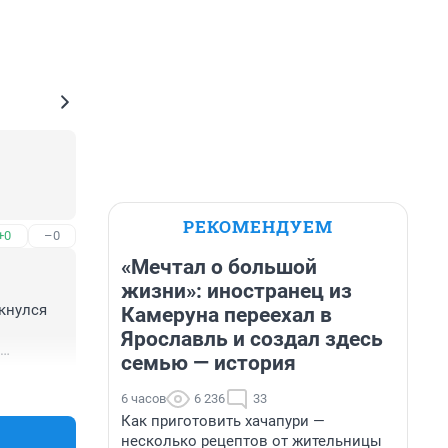
РЕКОМЕНДУЕМ
+0
–0
«Мечтал о большой
жизни»: иностранец из
кнулся 
Камеруна переехал в
Ярославль и создал здесь
семью — история
+1
–0
6 часов
6 236
33
Как приготовить хачапури —
несколько рецептов от жительницы