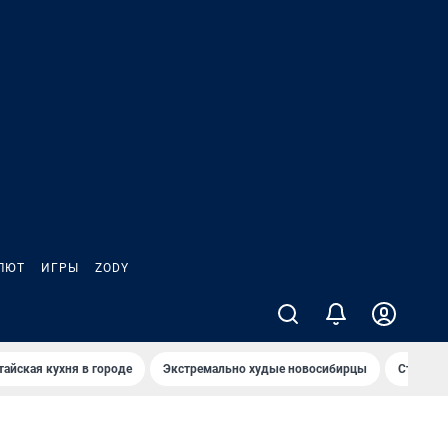
ЛЮТ
ИГРЫ
ZODY
тайская кухня в городе
Экстремально худые новосибирцы
Старт те