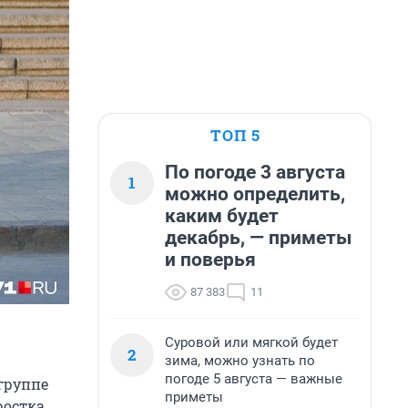
ТОП 5
По погоде 3 августа
1
можно определить,
каким будет
декабрь, — приметы
и поверья
87 383
11
Суровой или мягкой будет
2
зима, можно узнать по
погоде 5 августа — важные
группе
приметы
ростка