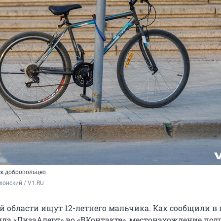
ск добровольцев
хонский / V1.RU
й области ищут 12-летнего мальчика. Как сообщили в 
яда «ЛизаАлерт» во «ВКонтакте», местонахождение под