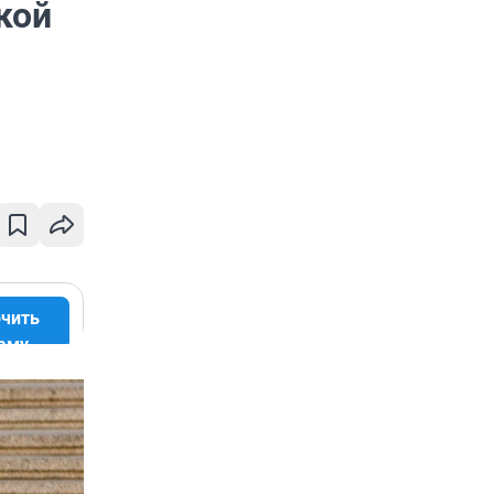
кой
чить
аму