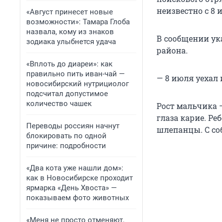
неизвестно с 8 
«Август принесет новые
возможности»: Тамара Глоба
назвала, кому из знаков
В сообщении ука
зодиака улыбнется удача
района.
«Вплоть до диареи»: как
правильно пить иван-чай —
— 8 июля уехал 
новосибирский нутрициолог
подсчитал допустимое
количество чашек
Рост мальчика —
глаза карие. Ре
Переводы россиян начнут
шлепанцы. С со
блокировать по одной
причине: подробности
«Два кота уже нашли дом»:
как в Новосибирске проходит
ярмарка «День Хвоста» —
показываем фото животных
«Меня не просто отменяют,