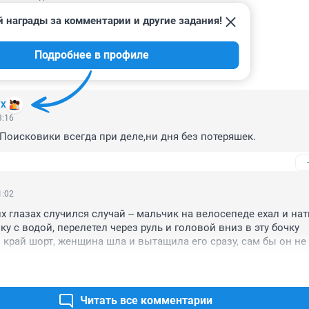
 награды за комментарии и другие задания!
Подробнее в профиле
ИИ
10
УХ
3:16
Поисковики всегда при деле,ни дня без потеряшек.
1:02
х глазах случился случай -- мальчик на велосепеде ехал и нат
у с водой, перелетел через руль и головой вниз в эту бочку 
 край шорт, женщина шла и вытащила его сразу, сам бы он не 
!!! вероятно, упал с велосипеда и разбился.
Читать все комментарии