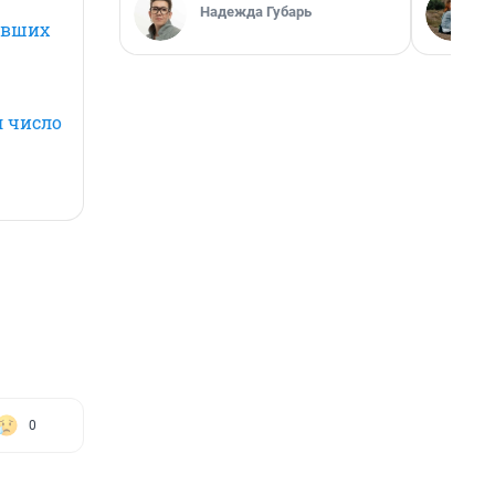
Надежда Губарь
авших
л число
0