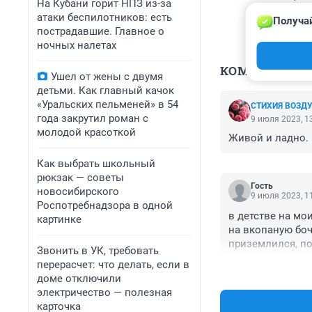
На Кубани горит НПЗ из-за
атаки беспилотников: есть
Получай
пострадавшие. Главное о
ночных налетах
КОММЕНТАР
Ушел от жены с двумя
детьми. Как главный качок
«Уральских пельменей» в 54
СТИХИЯ ВОЗД
года закрутил роман с
9 июля 2023, 1
молодой красоткой
Живой и ладно. 
Как выбрать школьный
рюкзак — советы
Гость
новосибирского
9 июля 2023, 1
Роспотребнадзора в одной
в детстве на мои
картинке
на вкопаную бочк
приземлился, по
Звонить в УК, требовать
выбрался.

перерасчет: что делать, если в
ищите его скорее
доме отключили
электричество — полезная
карточка