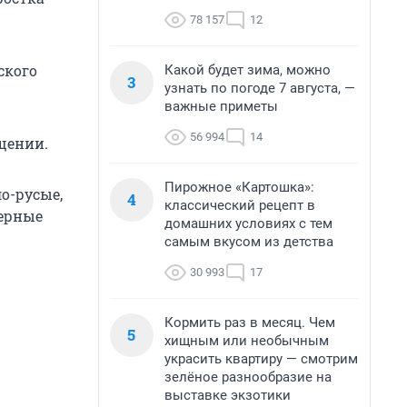
78 157
12
ского
Какой будет зима, можно
3
узнать по погоде 7 августа, —
важные приметы
56 994
14
бщении.
Пирожное «Картошка»:
о-русые,
4
классический рецепт в
черные
домашних условиях с тем
самым вкусом из детства
30 993
17
Кормить раз в месяц. Чем
5
хищным или необычным
украсить квартиру — смотрим
зелёное разнообразие на
выставке экзотики