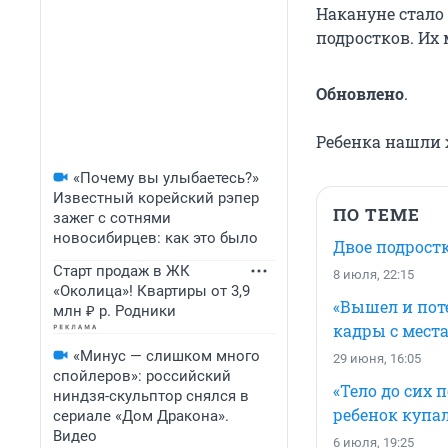
Накануне стало 
подростков. Их
Обновлено
.
Ребенка нашли
«Почему вы улыбаетесь?»
Известный корейский рэпер
ПО ТЕМЕ
зажег с сотнями
новосибирцев: как это было
Двое подрост
Старт продаж в ЖК
8 июля, 22:15
«Околица»! Квартиры от 3,9
«Вышел и пот
млн ₽ р. Родники
кадры с места
«Минус — слишком много
29 июня, 16:05
спойлеров»: российский
«Тело до сих 
ниндзя-скульптор снялся в
ребенок купал
сериале «Дом Дракона».
Видео
6 июля, 19:25