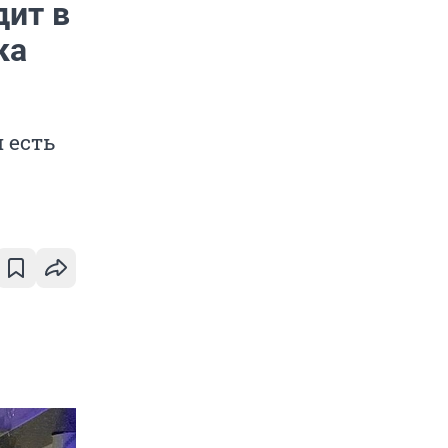
дит в
ка
 есть