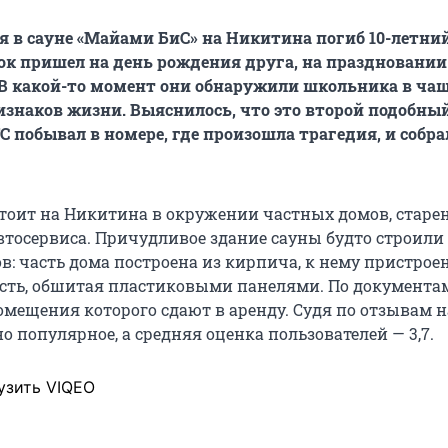
я в сауне «Майами БиС» на Никитина погиб 10-летни
ок пришел на день рождения друга, на праздновании
 В какой-то момент они обнаружили школьника в ча
ризнаков жизни. Выяснилось, что это второй подобны
ГС побывал в номере, где произошла трагедия, и собрал
тоит на Никитина в окружении частных домов, старе
втосервиса. Причудливое здание сауны будто строили
в: часть дома построена из кирпича, к нему пристроен
сть, обшитая пластиковыми панелями. По документам
омещения которого сдают в аренду. Судя по отзывам н
о популярное, а средняя оценка пользователей — 3,7.
узить VIQEO