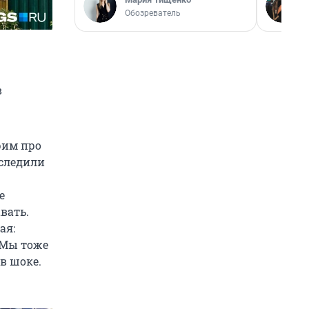
Обозреватель
в
рим про
 следили
е
вать.
ая:
. Мы тоже
 в шоке.