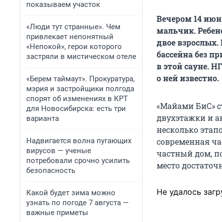
показываем участок
Вечером 14 июн
«Люди тут странные». Чем
мальчик. Ребен
привлекает непонятный
двое взрослых.
«Непокой», герои которого
бассейна без п
застряли в мистическом отеле
в этой сауне. Н
о ней известно.
«Берем таймаут». Прокуратура,
мэрия и застройщики полгода
спорят об изменениях в КРТ
«Майами БиС» с
для Новосибирска: есть три
двухэтажки и а
варианта
несколько этапо
Надвигается волна пугающих
современная ча
вирусов — ученые
частный дом, п
потребовали срочно усилить
место достаточн
безопасность
Не удалось загр
Какой будет зима можно
узнать по погоде 7 августа —
важные приметы