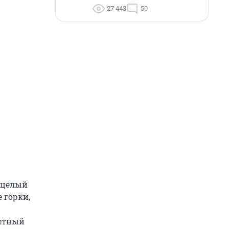
27 443
50
а целый
 горки,
кетный