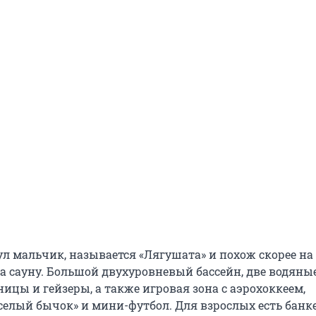
нул мальчик, называется «Лягушата» и похож скорее н
а сауну. Большой двухуровневый бассейн, две водяные
ицы и гейзеры, а также игровая зона с аэрохоккеем,
селый бычок» и мини-футбол. Для взрослых есть бан