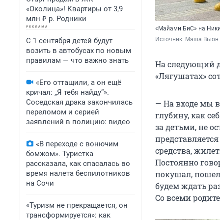
«Околица»! Квартиры от 3,9
млн ₽ р. Родники
«Майами БиС» на Ники
Источник: 
Маша Вьюн 
С 1 сентября детей будут
возить в автобусах по новым
правилам — что важно знать
На следующий д
«Лягушатах» со
«Его оттащили, а он ещё
кричал: „Я тебя найду“».
Соседская драка закончилась
— На входе мы 
переломом и серией
глубину, как се
заявлений в полицию: видео
за детьми, не о
представляется
«В переходе с вонючим
средства, жилет
бомжом». Туристка
Постоянно говор
рассказала, как спасалась во
время налета беспилотников
покушал, пошел 
на Сочи
будем ждать раз
Со всеми родите
«Туризм не прекращается, он
трансформируется»: как