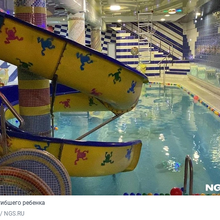
гибшего ребенка
/ NGS.RU