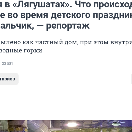
 в «Лягушатах». Что происхо
де во время детского праздни
мальчик, — репортаж
млено как частный дом, при этом внутри
водные горки
33 581
тариев