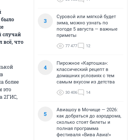
й
Суровой или мягкой будет
 было
3
зима, можно узнать по
ше
погоде 5 августа — важные
й случай
приметы
 всё, что
77 477
12
Пирожное «Картошка»:
нькой
4
классический рецепт в
 в
домашних условиях с тем
а более
самым вкусом из детства
 это
30 406
14
а 2ГИС,
Авиашоу в Мочище — 2026:
5
как добраться до аэродрома,
сколько стоят билеты и
полная программа
фестиваля «Вива Авиа!»