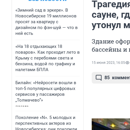
Трагедия
«Зимний сад в эркере». В
сауне, г
Новосибирске 19 миллионов
просят за квартиру с
утонул 
дизайном по фэн-шуй — что в
ней есть
Здание офор
«На 18 отдыхающих 18
бассейны и 
поваров». Как проходит лето в
Крыму с перебоями света и
15 июня 2023, 16:05
бензина, водой по графику и
налетами БПЛА
85
коммен
Билайн: «Нейросети вошли в
топ-5 популярных цифровых
сервисов у пассажиров
„Толмачево“»
Поколение «N». 5 молодых и
перспективных актеров из
Новосибирска: они покорили