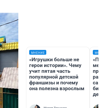
МНЕНИЕ
МНЕНИ
«Игрушки больше не
«Поку
герои истории». Чему
мешке
учит пятая часть
предп
популярной детской
расска
франшизы и почему
самом
она полезна взрослым
бизне
дешев
Мария Тищенко