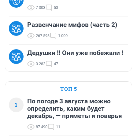
7 303
53
Развенчание мифов (часть 2)
267 593
1 000
Дедушки !! Они уже побежали !
3 282
47
ТОП 5
По погоде 3 августа можно
1
определить, каким будет
декабрь, — приметы и поверья
87 490
11