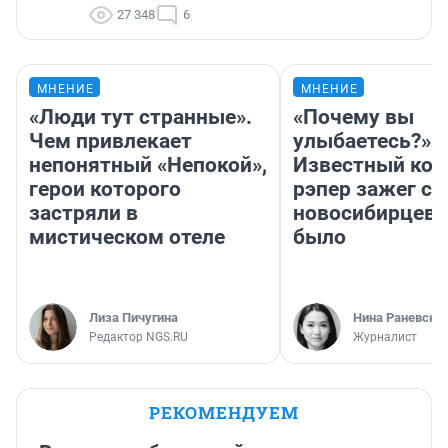
27 348
6
МНЕНИЕ
МНЕНИЕ
«Люди тут странные».
«Почему вы
Чем привлекает
улыбаетесь?»
непонятный «Непокой»,
Известный кор
герои которого
рэпер зажег с 
застряли в
новосибирцев: 
мистическом отеле
было
Лиза Пичугина
Нина Раневска
Редактор NGS.RU
Журналист
РЕКОМЕНДУЕМ