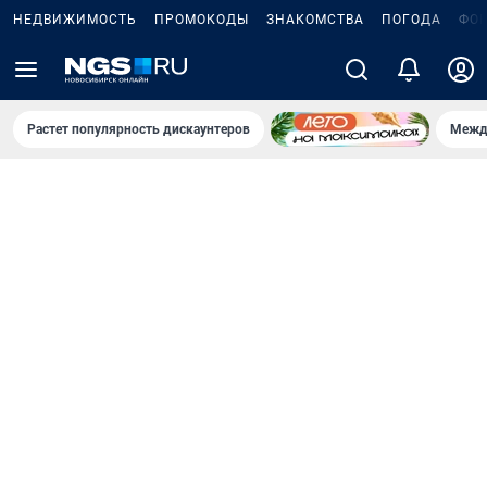
НЕДВИЖИМОСТЬ
ПРОМОКОДЫ
ЗНАКОМСТВА
ПОГОДА
ФО
Растет популярность дискаунтеров
Межд