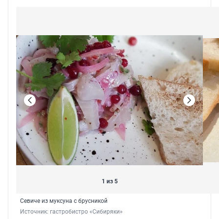
1 из 5
Севиче из муксуна с брусникой
Источник: 
гастробистро «Сибиряки»