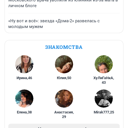
Московского врача уволили из клиники из-за мата в
личном блоге
«Ну вот и всё»: звезда «Дома-2» развелась с
молодым мужем
ЗНАКОМСТВА
Ирина
,
46
Юлия
,
50
ХуЛиГаНкА
,
43
Елена
,
38
Анастасия
,
Mirak777
,
25
29