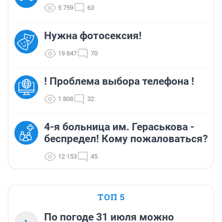
5 759
63
Нужна фотосексия!
19 847
70
! Проблема выбора телефона !
1 808
32
4-я больница им. Гераськова -
беспредел! Кому пожаловаться?
12 153
45
ТОП 5
По погоде 31 июля можно