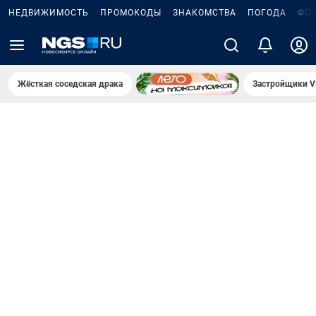
НЕДВИЖИМОСТЬ
ПРОМОКОДЫ
ЗНАКОМСТВА
ПОГОДА
ФО
Жёсткая соседская драка
Застройщики V