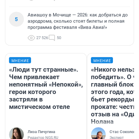
Авиашоу в Мочище — 2026: как добраться до
5
аэродрома, сколько стоят билеты и полная
программа фестиваля «Вива Авиа!»
27 526
50
МНЕНИЕ
МНЕНИЕ
«Люди тут странные».
«Никого нельз
Чем привлекает
победить». О ч
непонятный «Непокой»,
главный блокб
герои которого
этого года, ко
застряли в
бьет рекорды 
мистическом отеле
прокате: честн
отзыв на «Оди
Нолана
Лиза Пичугина
Стас Соколов
Редактор NGS.RU
Эксперт