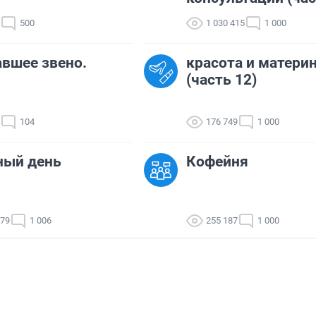
500
1 030 415
1 000
вшее звено.
красота и матери
(часть 12)
104
176 749
1 000
ный день
Кофейня
779
1 006
255 187
1 000