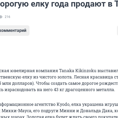
орогую елку года продают в 
216
 комментарий
ская ювелирная компания Tanaka Kikinzoku выставил
венскую елку из чистого золота. Лесная красавица ст
5 млн долларов). Чтобы создать самое дорогое рождес
ь израсходовать на него 43 кг драгоценного металла.
нформационное агентство Kyodo, елка украшена игру
Микки-Мауса, его подруги Минни и Дональда Дака, к
ных шарах. Золотая елка будет ждать своего покупате