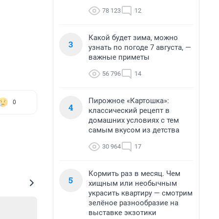
78 123
12
Какой будет зима, можно
3
узнать по погоде 7 августа, —
важные приметы
56 796
14
Пирожное «Картошка»:
0
4
классический рецепт в
домашних условиях с тем
самым вкусом из детства
30 964
17
Кормить раз в месяц. Чем
5
хищным или необычным
украсить квартиру — смотрим
зелёное разнообразие на
выставке экзотики