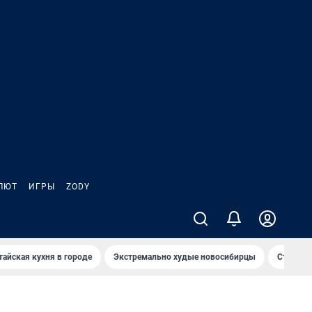
ЛЮТ
ИГРЫ
ZODY
тайская кухня в городе
Экстремально худые новосибирцы
Старт те