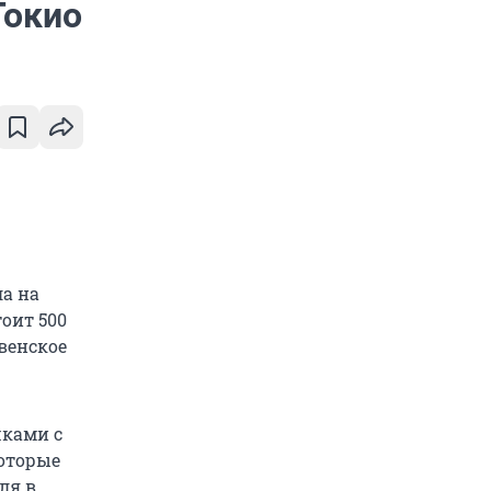
Токио
а на
оит 500
твенское
шками с
оторые
ля в