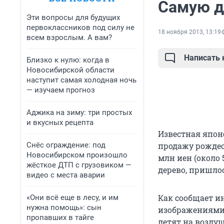
Самую д
Эти вопросы для будущих
первоклассников под силу не
18 ноября 2013, 13:19
всем взрослым. А вам?
Написать
Близко к нулю: когда в
Новосибирской области
наступит самая холодная ночь
— изучаем прогноз
Аджика на зиму: три простых
и вкусных рецепта
Известная япон
Снёс ограждение: под
продажу рождест
Новосибирском произошло
млн иен (около 
жёсткое ДТП с грузовиком —
дерево, пришлос
видео с места аварии
Как сообщает и
«Они всё еще в лесу, и им
нужна помощь»: сын
изображениями 
пропавших в тайге
летят на воздуш