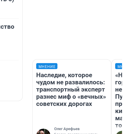
нство
МНЕНИЕ
МНЕНИ
Наследие, которое
«Нет 
чудом не развалилось:
городо
транспортный эксперт
недоф
разнес миф о «вечных»
Путеш
советских дорогах
проех
килом
машин
того
Олег Арефьев