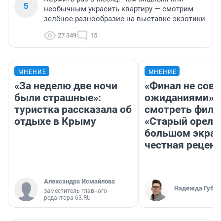
5
необычным украсить квартиру — смотрим
зелёное разнообразие на выставке экзотики
27 349
15
МНЕНИЕ
МНЕНИЕ
«За неделю две ночи
«Финал не совп
были страшные»:
ожиданиями»: 
туристка рассказала об
смотреть фил
отдыхе в Крыму
«Старый орел» 
большом экран
честная рецен
Александра Исмайлова
Надежда Губар
заместитель главного
редактора 63.RU