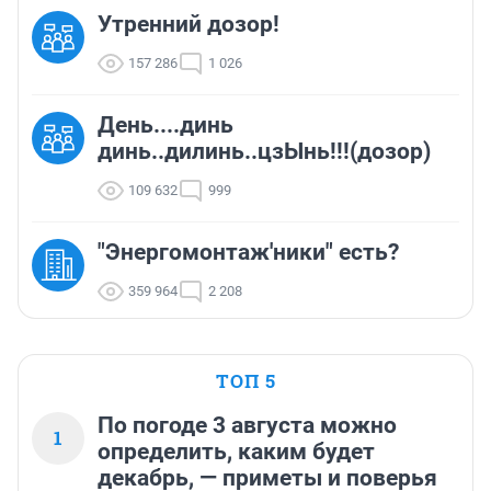
Утренний дозор!
157 286
1 026
День....динь
динь..дилинь..цзЫнь!!!(дозор)
109 632
999
"Энергомонтаж'ники" есть?
359 964
2 208
ТОП 5
По погоде 3 августа можно
1
определить, каким будет
декабрь, — приметы и поверья