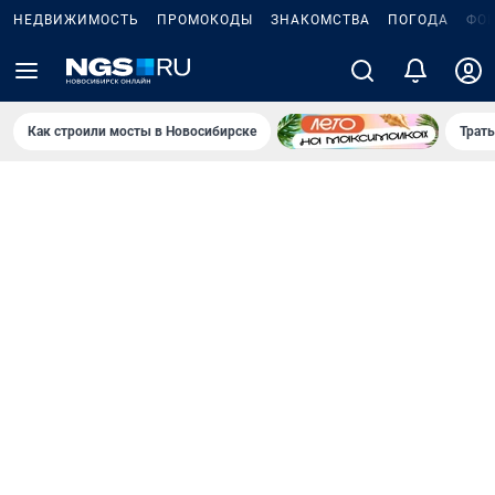
НЕДВИЖИМОСТЬ
ПРОМОКОДЫ
ЗНАКОМСТВА
ПОГОДА
ФО
Как строили мосты в Новосибирске
Траты