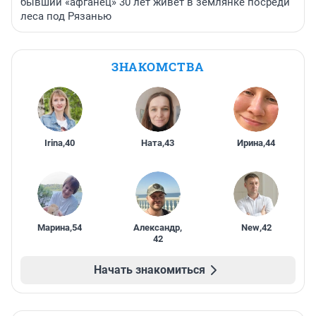
бывший «афганец» 30 лет живет в землянке посреди
леса под Рязанью
ЗНАКОМСТВА
Irina
,
40
Ната
,
43
Ирина
,
44
Марина
,
54
Александр
,
New
,
42
42
Начать знакомиться