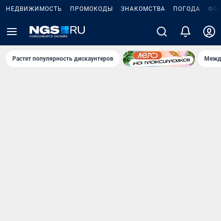
НЕДВИЖИМОСТЬ
ПРОМОКОДЫ
ЗНАКОМСТВА
ПОГОДА
ФО
Растет популярность дискаунтеров
Межд