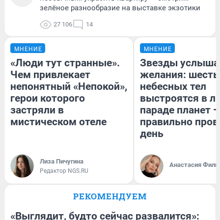
зелёное разнообразие на выставке экзотики
27 106
14
МНЕНИЕ
МНЕНИЕ
«Люди тут странные».
Звезды услыша
Чем привлекает
желания: шесть
непонятный «Непокой»,
небесных тел
герои которого
выстроятся в л
застряли в
параде планет —
мистическом отеле
правильно пров
день
Лиза Пичугина
Анастасия Фили
Редактор NGS.RU
РЕКОМЕНДУЕМ
«Выглядит, будто сейчас развалится»: