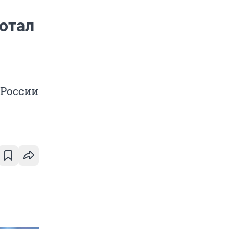
ботал
 России