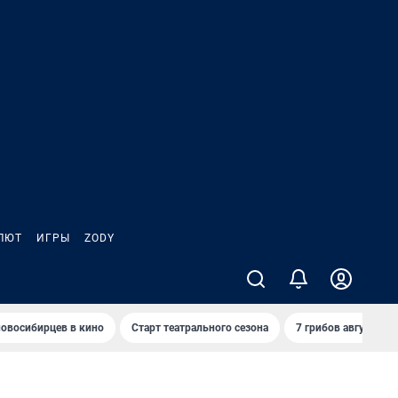
ЛЮТ
ИГРЫ
ZODY
овосибирцев в кино
Старт театрального сезона
7 грибов августа