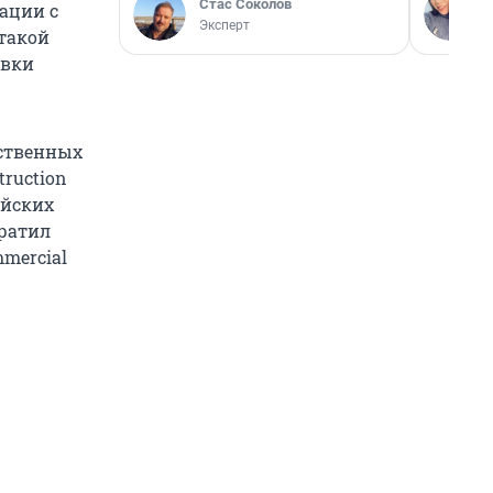
Стас Соколов
ации с
Эксперт
 такой
авки
рственных
truction
ийских
ратил
mercial