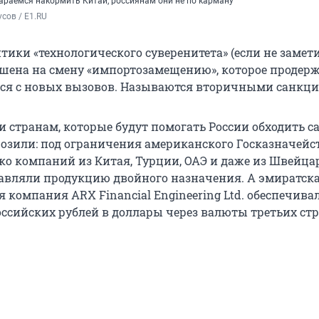
араемся накормить Китай, россиянам они не по карману
сов / E1.RU
тики «технологического суверенитета» (если не замети
шена на смену «импортозамещению», которое продерж
ался с новых вызовов. Называются вторичными санкц
 странам, которые будут помогать России обходить с
розили: под ограничения американского Госказначейс
ко компаний из Китая, Турции, ОАЭ и даже из Швейца
авляли продукцию двойного назначения. А эмиратск
 компания ARX Financial Engineering Ltd. обеспечива
ссийских рублей в доллары через валюты третьих стр