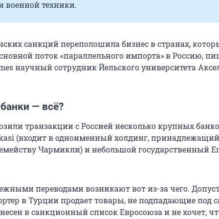
и военной техники.
нских санкций переполошила бизнес в странах, котор
сновной поток «параллельного импорта» в Россию, пи
imes научный сотрудник Йельского университета Аксе
банки — всё?
озили транзакции с Россией несколько крупных банко
nkasi (входит в одноименный холдинг, принадлежащи
емейству Чармикли) и небольшой государственный E
ежными переводами возникают вот из-за чего. Допус
ртер в Турции продает товары, не подпадающие под с
внесен в санкционный список Евросоюза и не хочет, ч