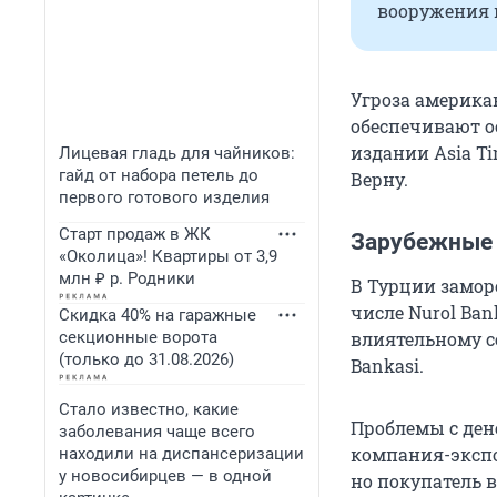
вооружения 
Угроза америка
обеспечивают о
издании Asia T
Лицевая гладь для чайников:
гайд от набора петель до
Верну.
первого готового изделия
Старт продаж в ЖК
Зарубежные 
«Околица»! Квартиры от 3,9
млн ₽ р. Родники
В Турции замор
числе Nurol Ba
Скидка 40% на гаражные
секционные ворота
влиятельному с
(только до 31.08.2026)
Bankasi.
Стало известно, какие
Проблемы с ден
заболевания чаще всего
компания-экспо
находили на диспансеризации
у новосибирцев — в одной
но покупатель 