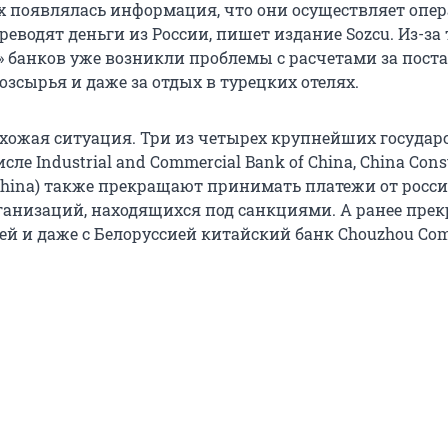
х появлялась информация, что они осуществляет опер
еводят деньги из России, пишет издание Sozcu. Из-за
» банков уже возникли проблемы с расчетами за пост
озсырья и даже за отдых в турецких отелях.
охожая ситуация. Три из четырех крупнейших госуда
сле Industrial and Commercial Bank of China, China Cons
 China) также прекращают принимать платежи от росс
анизаций, находящихся под санкциями. А ранее прек
ей и даже с Белоруссией китайский банк Chouzhou Com