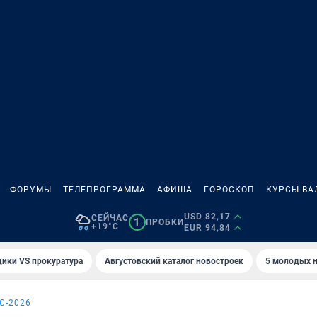
ФОРУМЫ
ТЕЛЕПРОГРАММА
АФИША
ГОРОСКОП
КУРСЫ ВА
USD 82,17
СЕЙЧАС
1
ПРОБКИ
+19°C
EUR 94,84
ики VS прокуратура
Августовский каталог новостроек
5 молодых н
С-2026