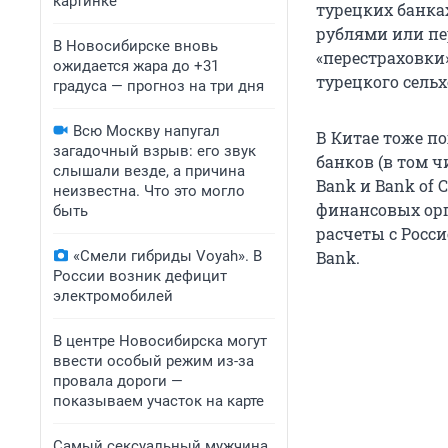
картинке
турецких банка
рублями или пер
В Новосибирске вновь
«перестраховки
ожидается жара до +31
турецкого сельх
градуса — прогноз на три дня
Всю Москву напугал
В Китае тоже п
загадочный взрыв: его звук
банков (в том чи
слышали везде, а причина
Bank и Bank of
неизвестна. Что это могло
финансовых орг
быть
расчеты с Росси
«Смели гибриды Voyah». В
Bank.
России возник дефицит
электромобилей
В центре Новосибирска могут
ввести особый режим из-за
провала дороги —
показываем участок на карте
Самый сексуальный мужчина