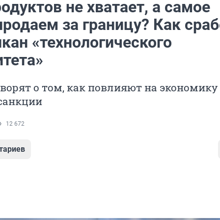
одуктов не хватает, а самое
продаем за границу? Как сра
пкан «технологического
итета»
ворят о том, как повлияют на экономику
санкции
12 672
тариев