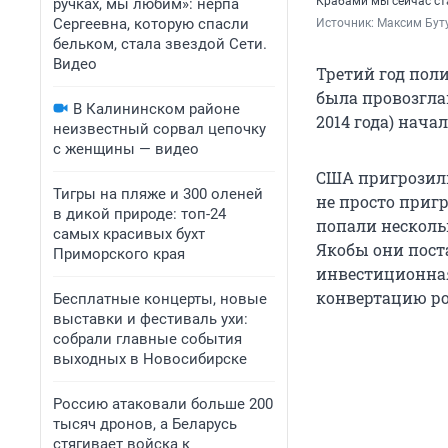
Крабами мы сейчас ст
ручках, мы любим»: нерпа
Сергеевна, которую спасли
Источник: 
Максим Буту
бельком, стала звездой Сети.
Видео
Третий год поли
была провозгла
В Калининском районе
2014 года) нач
неизвестный сорвал цепочку
с женщины — видео
США пригрозили
Тигры на пляже и 300 оленей
не просто приг
в дикой природе: топ-24
попали несколь
самых красивых бухт
Якобы они пост
Приморского края
инвестиционная
конвертацию ро
Бесплатные концерты, новые
выставки и фестиваль ухи:
собрали главные события
выходных в Новосибирске
Россию атаковали больше 200
тысяч дронов, а Беларусь
стягивает войска к