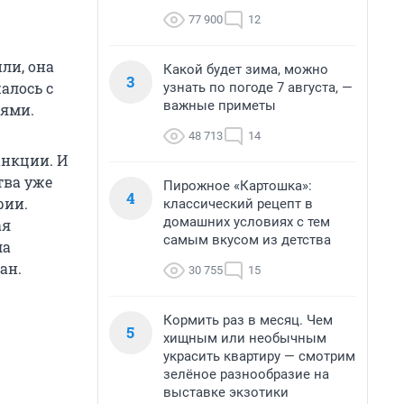
77 900
12
ли, она
Какой будет зима, можно
3
алось с
узнать по погоде 7 августа, —
важные приметы
иями.
48 713
14
анкции. И
тва уже
Пирожное «Картошка»:
4
рии.
классический рецепт в
домашних условиях с тем
ая
самым вкусом из детства
ла
ан.
30 755
15
Кормить раз в месяц. Чем
5
хищным или необычным
украсить квартиру — смотрим
зелёное разнообразие на
выставке экзотики