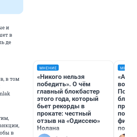
ые и
шет в
ль де
МНЕНИЕ
МНЕНИ
«Никого нельзя
«Анал
в, в том
победить». О чём
вот ч
й
главный блокбастер
Почем
mlak
этого года, который
блокб
бьет рекорды в
прова
прокате: честный
повто
тим,
отзыв на «Одиссею»
фильм
анкции,
Нолана
полны
тобы в