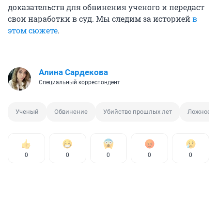
доказательств для обвинения ученого и передаст
свои наработки в суд. Мы следим за историей
в
этом сюжете
.
Алина Сардекова
Специальный корреспондент
Ученый
Обвинение
Убийство прошлых лет
Ложное о
0
0
0
0
0