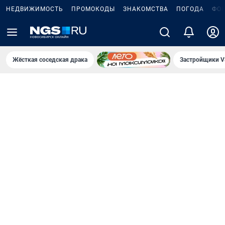
НЕДВИЖИМОСТЬ
ПРОМОКОДЫ
ЗНАКОМСТВА
ПОГОДА
ФО
Жёсткая соседская драка
Застройщики V