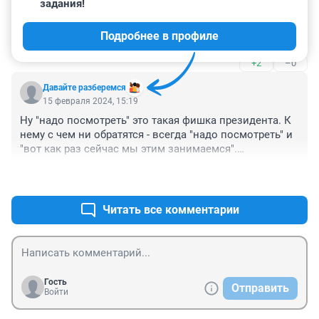
задания!
Гость
15 февраля 2024, 15:37
Подробнее в профиле
Путин посадил и сам помог.
+2
–0
Давайте разберемся
15 февраля 2024, 15:19
Ну "надо посмотреть" это такая фишка президента. К 
нему с чем ни обратятся - всегда "надо посмотреть" и 
"вот как раз сейчас мы этим занимаемся".

А вообще кто-то понял, что он ответил? Вот это 
+4
–0
"внимательно анализировать, где ужесточение 
наказания ведет к снижению преступности, а где оно 
является запредельным и не выполняет свои 
Читать все комментарии
функции" это о чём вообще?
Гость
Отправить
Войти