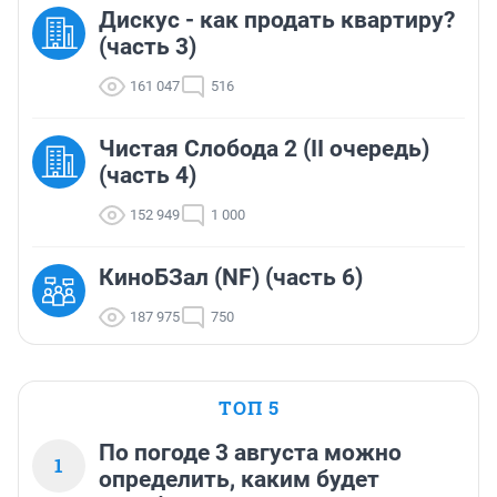
Дискус - как продать квартиру?
(часть 3)
161 047
516
Чистая Слобода 2 (II очередь)
(часть 4)
152 949
1 000
КиноБЗал (NF) (часть 6)
187 975
750
ТОП 5
По погоде 3 августа можно
1
определить, каким будет