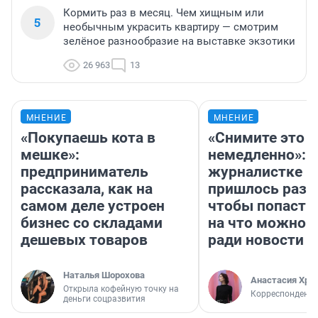
Кормить раз в месяц. Чем хищным или
5
необычным украсить квартиру — смотрим
зелёное разнообразие на выставке экзотики
26 963
13
МНЕНИЕ
МНЕНИЕ
«Покупаешь кота в
«Снимите это
мешке»:
немедленно»:
предприниматель
журналистке Н
рассказала, как на
пришлось разд
самом деле устроен
чтобы попасть 
бизнес со складами
на что можно 
дешевых товаров
ради новости
Наталья Шорохова
Анастасия Хри
Открыла кофейную точку на
Корреспондент
деньги соцразвития