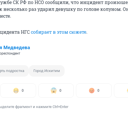
лужбе СК РФ по НСО сообщили, что инцидент произошел
к несколько раз ударил девушку по голове колуном. О
есте.
нцидента НГС
собирает в этом сюжете
.
я Медведева
рреспондент
рть подростка
Город Искитим
0
0
0
ыделите фрагмент и нажмите Ctrl+Enter