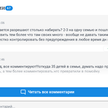
ИИ
67
4:06
ется разрешают столько набирать? 2-3 на одну семью и пошли
вить тем более что там своих много - вообще не давать таким.
стко контролировать без предупреждения в любое время дн и
- изъять и отменить опеку
2:46
д, все комментируют!!!откуда 35 детей в семье, думать надо п
ь, а тем более комментировать.нгс превратили в помойку.
Читать все комментарии