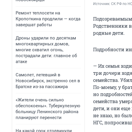
Источник: 
СК РФ по Н
Ремонт теплосети на
Подозреваемым
Кропоткина продлили — когда
завершат работы
Родственники в
родные дети.
Дроны ударили по десяткам
многоквартирных домов,
Подробности ин
многие охватил огонь,
пострадали дети: главное об
атаке
— Их семья ходи
три дочери ходя
Самолет, летевший в
семейства. Убил
Новосибирск, экстренно сел в
Братске из-за пассажира
По-моему, у брат
но подробносте
«Жители очень сильно
семейства умерл
обеспокоены». Туберкулезную
дети, и они еще
больницу Ленинского района
не знаю, но был
планируют перенести
НГС, попросивш
На какой срок отодвинули