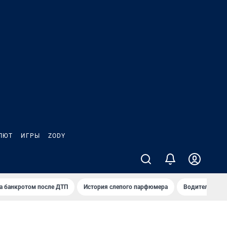
ЛЮТ
ИГРЫ
ZODY
а банкротом после ДТП
История слепого парфюмера
Водители пер