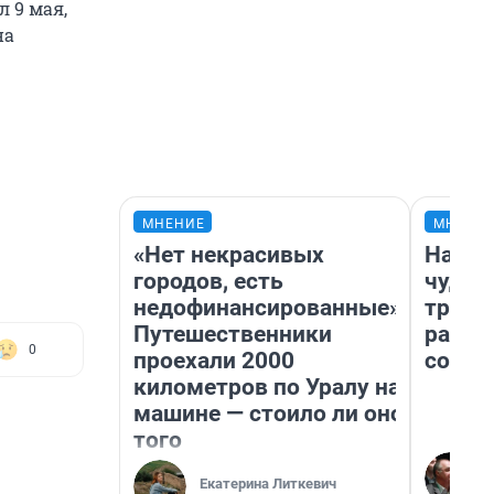
 9 мая,
на
МНЕНИЕ
МНЕНИ
«Нет некрасивых
Насле
городов, есть
чудом
недофинансированные».
транс
Путешественники
разне
0
проехали 2000
совет
километров по Уралу на
машине — стоило ли оно
того
Екатерина Литкевич