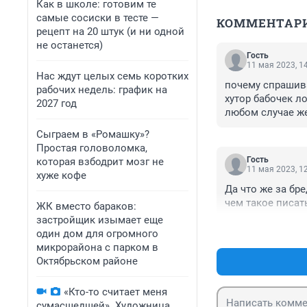
Как в школе: готовим те
самые сосиски в тесте —
КОММЕНТАР
рецепт на 20 штук (и ни одной
не останется)
Гость
11 мая 2023, 1
Нас ждут целых семь коротких
почему спрашива
рабочих недель: график на
хутор бабочек ло
2027 год
любом случае же
если что не так 
Сыграем в «Ромашку»?
Простая головоломка,
Гость
которая взбодрит мозг не
11 мая 2023, 1
хуже кофе
Да что же за бре
чем такое писат
ЖК вместо бараков:
застройщик изымает еще
один дом для огромного
микрорайона с парком в
Октябрьском районе
«Кто-то считает меня
сумасшедшей». Художница