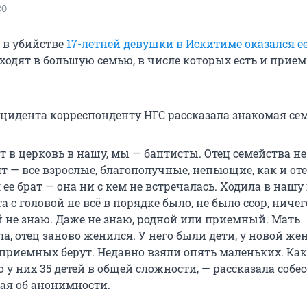
СО
 в убийстве
17-летней девушки в Искитиме оказался ее
ходят в большую семью, в числе которых есть и прием
цидента корреспонденту НГС рассказала знакомая сем
т в церковь в нашу, мы — баптисты. Отец семейства не
т — все взрослые, благополучные, непьющие, как и от
 ее брат — она ни с кем не встречалась. Ходила в нашу
а с головой не всё в порядке было, не было ссор, ничег
й не знаю. Даже не знаю, родной или приемный. Мать
а, отец заново женился. У него были дети, у новой ж
 приемных берут. Недавно взяли опять маленьких. Как
о у них 35 детей в общей сложности, — рассказала собе
ая об анонимности.