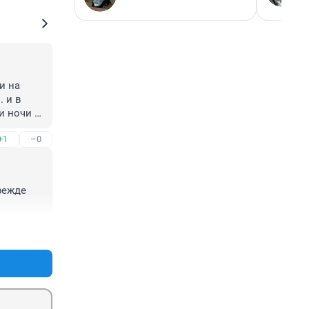
 на 
 и в 
 ночи а 
+1
–0
режде 
+0
–0