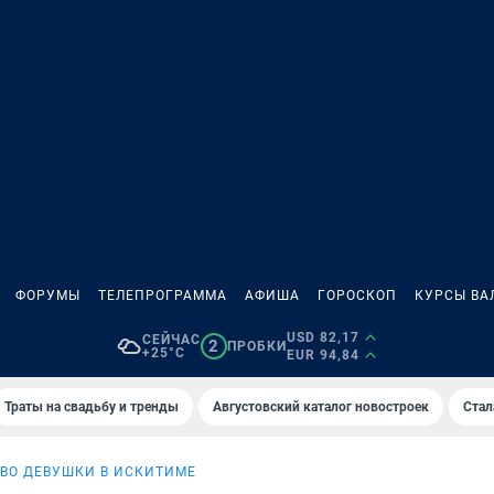
ФОРУМЫ
ТЕЛЕПРОГРАММА
АФИША
ГОРОСКОП
КУРСЫ ВА
USD 82,17
СЕЙЧАС
2
ПРОБКИ
+25°C
EUR 94,84
Траты на свадьбу и тренды
Августовский каталог новостроек
Стал
ВО ДЕВУШКИ В ИСКИТИМЕ