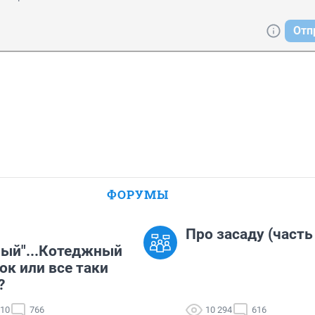
Отп
ФОРУМЫ
Про засаду (часть
ый"...Котеджный
ок или все таки
?
110
766
10 294
616