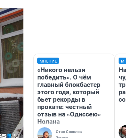
МНЕНИЕ
МНЕНИ
«Никого нельзя
Насле
победить». О чём
чудом
главный блокбастер
транс
этого года, который
разне
бьет рекорды в
совет
прокате: честный
отзыв на «Одиссею»
Нолана
Стас Соколов
Эксперт