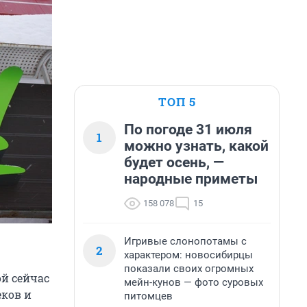
ТОП 5
По погоде 31 июля
1
можно узнать, какой
будет осень, —
народные приметы
158 078
15
Игривые слонопотамы с
2
характером: новосибирцы
показали своих огромных
й сейчас
мейн-кунов — фото суровых
еков и
питомцев