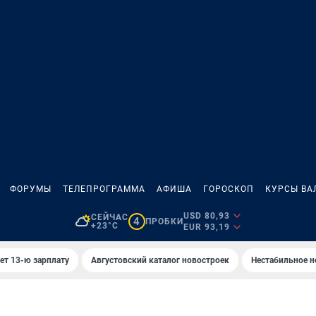
ФОРУМЫ
ТЕЛЕПРОГРАММА
АФИША
ГОРОСКОП
КУРСЫ ВА
USD 80,93
СЕЙЧАС
4
ПРОБКИ
+23°C
EUR 93,19
ет 13-ю зарплату
Августовский каталог новостроек
Нестабильное н