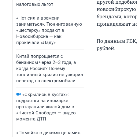
другой подобно
налоговых льгот
новосибирскую 
брендами, кото
«Нет сил и времени
принадлежат но
заниматься». Тюнингованную
«шестерку» продают в
Новосибирске — как
По данным РБК,
прокачали «Ладу»
рублей.
Китай попрощается с
бензином через 2–3 года, а
когда Россия? Почему
топливный кризис не ускорил
переход на электромобили
«Скрылись в кустах»:
подростки на иномарке
протаранили жилой дом в
«Чистой Слободе» — видео
момента ДТП
«Помойка с дикими ценами».