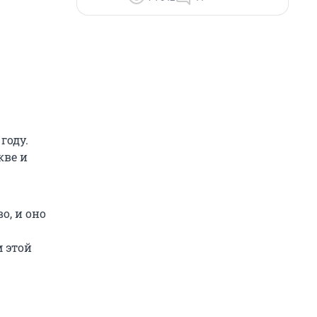
году.
кве и
о, и оно
м этой