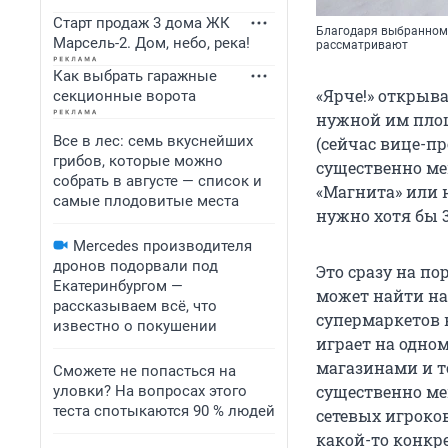
Старт продаж 3 дома ЖК
Благодаря выбранному
Марсель-2. Дом, небо, река!
рассматривают
Как выбрать гаражные
«Ярче!» открыва
секционные ворота
нужной им площ
Все в лес: семь вкуснейших
(сейчас вице-п
грибов, которые можно
существенно ме
собрать в августе — список и
«Магнита» или 
самые плодовитые места
нужно хотя бы 3
Mercedes производителя
дронов подорвали под
Это сразу на п
Екатеринбургом —
может найти на
рассказываем всё, что
супермаркетов к
известно о покушении
играет на одно
магазинами и 
Сможете не попасться на
существенно ме
уловки? На вопросах этого
теста спотыкаются 90 % людей
сетевых игроков
какой-то конкр