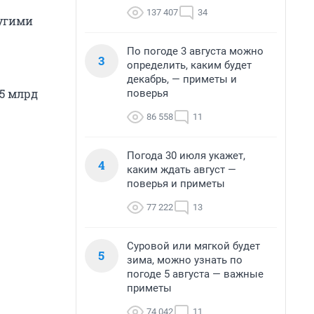
137 407
34
ругими
По погоде 3 августа можно
3
определить, каким будет
декабрь, — приметы и
95 млрд
поверья
86 558
11
Погода 30 июля укажет,
4
каким ждать август —
поверья и приметы
77 222
13
Суровой или мягкой будет
5
зима, можно узнать по
погоде 5 августа — важные
приметы
74 042
11