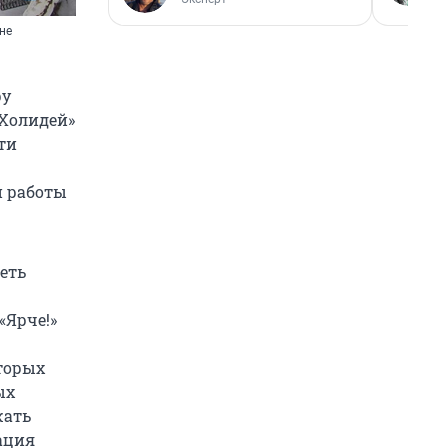
не
ру
«Холидей»
ти
й работы
еть
«Ярче!»
торых
ых
жать
ация