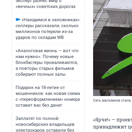
эксперт разнес миф о
«вечных» советских дорогах
«Находимся в заложниках»:
селлеры рассказали, сколько
миллионов потеряли из-за
ударов по складам WB
«Аналоговая жизнь — вот что
нам нужно». Почему новые
блокбастеры проваливаются,
а повторы старых фильмов
собирают полные залы
Подарок на 18-летие от
мошенников: как новая схема
с «переоформлением» номера
Сеть магазинов стала 
оставит вас без денег
Заплатят по полной:
«Ярче!» — прое
новосибирских владельцев
принадлежит це
электрокаров оставили без