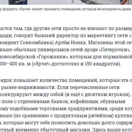
 формату «Ярче!» может занимать помещения, которые её конкуренты даже 
ются там, где другие сети просто не влезают по разме
ади, говорит бывший директор по маркетингу сети 
резидент Совкомбанка) Артём Нонка. Магазины этой се
ньше обычных универсамов сетей вроде «Пятерочки»,
новосибирской «Горожанки», которым для нормально
00–400 кв. м («Ярче!» достаточно и 150 квадратов).
орядок повышает количество помещений, которые эта с
 рынке недвижимости. Если перечисленные сети
онкурируют между собой (и ещё с десятком игроков), 
м поле с отделениями банков, кофейнями, обувными
тому подобными торговыми предприятиями, среди ко
ньше (по сравнению с продуктовым ритейлом) крупн
, которые могут себе позволить довольно долго содер
етный временно убыточный магазин. Здесь выше рот