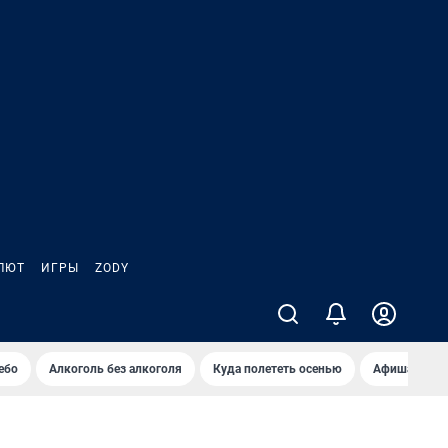
ЛЮТ
ИГРЫ
ZODY
ебо
Алкоголь без алкоголя
Куда полететь осенью
Афиша на ав