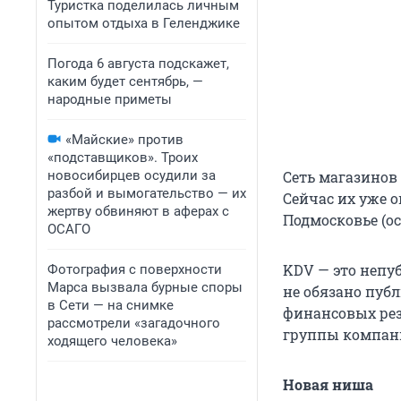
Туристка поделилась личным
опытом отдыха в Геленджике
Погода 6 августа подскажет,
каким будет сентябрь, —
народные приметы
«Майские» против
«подставщиков». Троих
новосибирцев осудили за
Сеть магазинов 
разбой и вымогательство — их
Сейчас их уже о
жертву обвиняют в аферах с
Подмосковье (ос
ОСАГО
KDV — это непуб
Фотография с поверхности
Марса вызвала бурные споры
не обязано пуб
в Сети — на снимке
финансовых рез
рассмотрели «загадочного
группы компани
ходящего человека»
Новая ниша