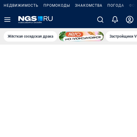
НЕДВИЖИМОСТЬ
ПРОМОКОДЫ
ЗНАКОМСТВА
ПОГОДА
ФО
Жёсткая соседская драка
Застройщики V