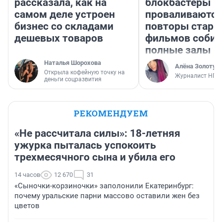
рассказала, как на
блокбастеры
самом деле устроен
проваливаются,
бизнес со складами
повторы стары
дешевых товаров
фильмов соби
полные залы
Наталья Шорохова
Алёна Золотух
Открыла кофейную точку на
Журналист НГС
деньги соцразвития
РЕКОМЕНДУЕМ
«Не рассчитала силы»: 18-летняя
ужурка пыталась успокоить
трехмесячного сына и убила его
14 часов
12 670
31
«Сыночки-корзиночки» заполонили Екатеринбург:
почему уральские парни массово оставили жен без
цветов