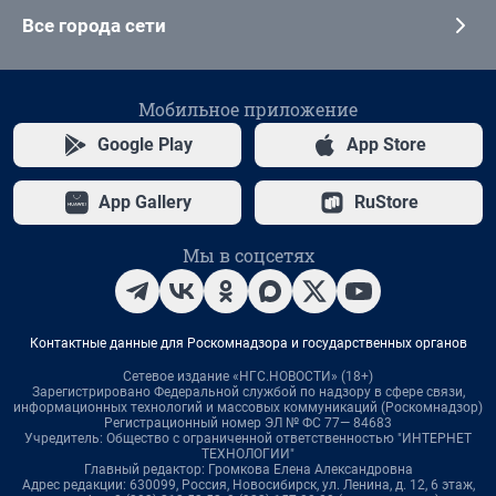
Все города сети
Мобильное приложение
Google Play
App Store
App Gallery
RuStore
Мы в соцсетях
Контактные данные для Роскомнадзора и государственных органов
Сетевое издание «НГС.НОВОСТИ» (18+)
Зарегистрировано Федеральной службой по надзору в сфере связи,
информационных технологий и массовых коммуникаций (Роскомнадзор)
Регистрационный номер ЭЛ № ФС 77— 84683
Учредитель: Общество с ограниченной ответственностью "ИНТЕРНЕТ
ТЕХНОЛОГИИ"
Главный редактор: Громкова Елена Александровна
Адрес редакции: 630099, Россия, Новосибирск, ул. Ленина, д. 12, 6 этаж,