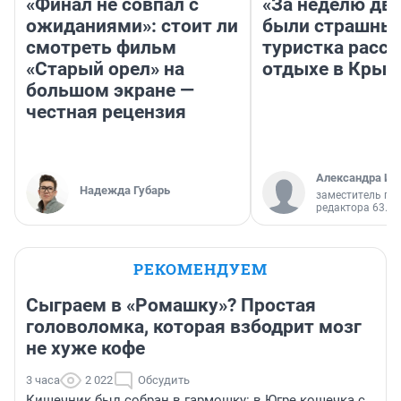
«Финал не совпал с
«За неделю две
ожиданиями»: стоит ли
были страшные
смотреть фильм
туристка расск
«Старый орел» на
отдыхе в Крым
большом экране —
честная рецензия
Александра Ис
Надежда Губарь
заместитель гл
редактора 63.RU
РЕКОМЕНДУЕМ
Сыграем в «Ромашку»? Простая
головоломка, которая взбодрит мозг
не хуже кофе
3 часа
2 022
Обсудить
Кишечник был собран в гармошку: в Югре кошечка с