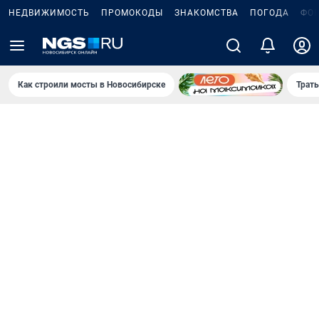
НЕДВИЖИМОСТЬ
ПРОМОКОДЫ
ЗНАКОМСТВА
ПОГОДА
ФО
Как строили мосты в Новосибирске
Траты