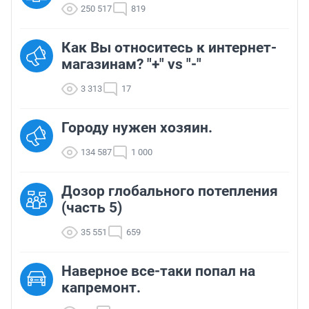
250 517
819
Как Вы относитесь к интернет-
магазинам? "+" vs "-"
3 313
17
Городу нужен хозяин.
134 587
1 000
Дозор глобального потепления
(часть 5)
35 551
659
Наверное все-таки попал на
капремонт.