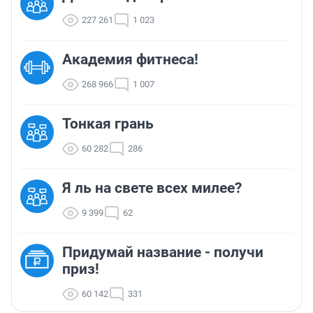
227 261
1 023
Академия фитнеса!
268 966
1 007
Тонкая грань
60 282
286
Я ль на свете всех милее?
9 399
62
Придумай название - получи
приз!
60 142
331