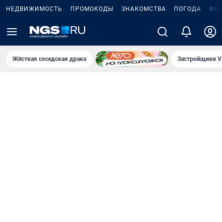
НЕДВИЖИМОСТЬ
ПРОМОКОДЫ
ЗНАКОМСТВА
ПОГОДА
ФО
Жёсткая соседская драка
Застройщики V