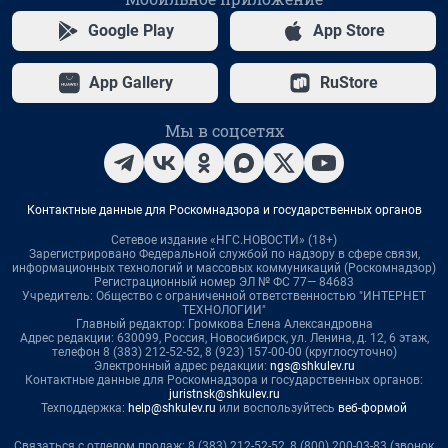
Google Play
App Store
App Gallery
RuStore
Мы в соцсетях
Контактные данные для Роскомнадзора и государственных органов
Сетевое издание «НГС.НОВОСТИ» (18+)
Зарегистрировано Федеральной службой по надзору в сфере связи,
информационных технологий и массовых коммуникаций (Роскомнадзор)
Регистрационный номер ЭЛ № ФС 77— 84683
Учредитель: Общество с ограниченной ответственностью "ИНТЕРНЕТ
ТЕХНОЛОГИИ"
Главный редактор: Громкова Елена Александровна
Адрес редакции: 630099, Россия, Новосибирск, ул. Ленина, д. 12, 6 этаж,
телефон 8 (383) 212-52-52, 8 (923) 157-00-00 (круглосуточно)
Электронный адрес редакции:
ngs@shkulev.ru
Контактные данные для Роскомнадзора и государственных органов:
juristnsk@shkulev.ru
Техподдержка:
help@shkulev.ru
или воспользуйтесь
веб-формой
Связаться с отделом продаж: 8 (383) 212-52-52, 8 (800) 200-03-83 (звонок