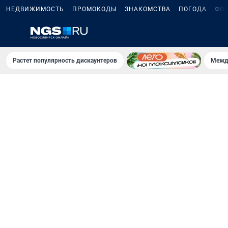
НЕДВИЖИМОСТЬ
ПРОМОКОДЫ
ЗНАКОМСТВА
ПОГОДА
ФО
Растет популярность дискаунтеров
Межд