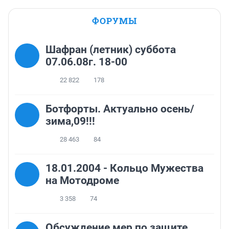
ФОРУМЫ
Шафран (летник) суббота
07.06.08г. 18-00
22 822
178
Ботфорты. Актуально осень/
зима,09!!!
28 463
84
18.01.2004 - Кольцо Мужества
на Мотодроме
3 358
74
Обсуждение мер по защите