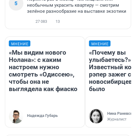
5
необычным украсить квартиру — смотрим
зелёное разнообразие на выставке экзотики
27 083
13
МНЕНИЕ
МНЕНИЕ
«Мы видим нового
«Почему вы
Нолана»: с каким
улыбаетесь?»
настроем нужно
Известный кор
смотреть «Одиссею»,
рэпер зажег с 
чтобы она не
новосибирцев: 
выглядела как фиаско
было
Нина Раневска
Надежда Губарь
Журналист