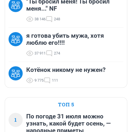
"Ты бросил меня! Ты бросил
меня..." NF
38 146
248
я готова убить мужа, хотя
люблю его!!!!
37 911
274
Котёнок никому не нужен?
9 775
111
ТОП 5
По погоде 31 июля можно
1
узнать, какой будет осень, —
народные приметы