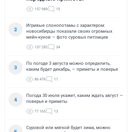
157 989
15
Игривые слонопотамы с характером:
2
новосибирцы показали своих огромных
мейн-кунов — фото суровых питомцев
137 282
34
По погоде 3 августа можно определить,
3
каким будет декабрь, — приметы и поверья
86 476
11
Погода 30 июля укажет, каким ждать август —
4
поверья и приметы
77 165
13
Суровой или мягкой будет зима, можно
5