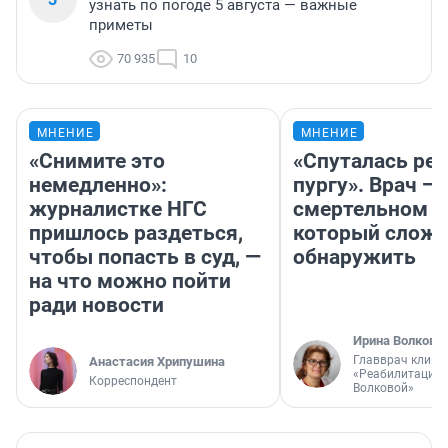
узнать по погоде 5 августа — важные
приметы
70 935
10
МНЕНИЕ
МНЕНИЕ
«Снимите это
«Спуталась реч
немедленно»:
пургу». Врач — 
журналистке НГС
смертельном д
пришлось раздеться,
который слож
чтобы попасть в суд, —
обнаружить
на что можно пойти
ради новости
Ирина Волкова
Главврач клини
Анастасия Хрипушина
«Реабилитация 
Корреспондент
Волковой»