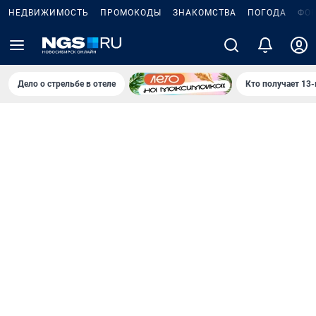
НЕДВИЖИМОСТЬ
ПРОМОКОДЫ
ЗНАКОМСТВА
ПОГОДА
ФО
Дело о стрельбе в отеле
Кто получает 13-