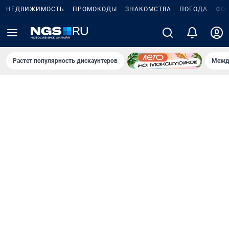
НЕДВИЖИМОСТЬ
ПРОМОКОДЫ
ЗНАКОМСТВА
ПОГОДА
ФО
Растет популярность дискаунтеров
Межд