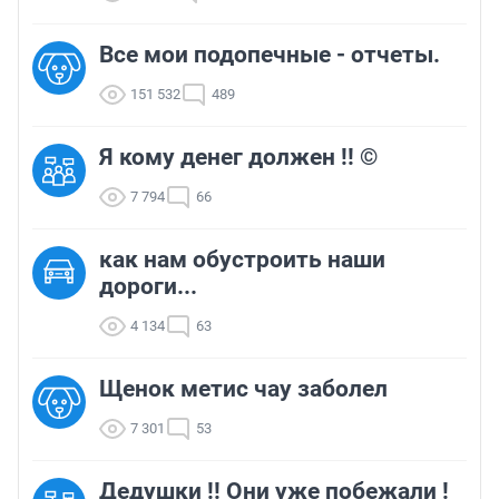
Все мои подопечные - отчеты.
151 532
489
Я кому денег должен !! ©
7 794
66
как нам обустроить наши
дороги...
4 134
63
Щенок метис чау заболел
7 301
53
Дедушки !! Они уже побежали !