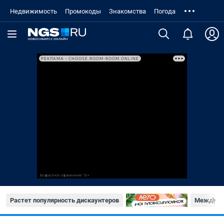
Недвижимость
Промокоды
Знакомства
Погода
РЕКЛАМА • CHOOSE.ROOM-ROOM.ONLINE
Растет популярность дискаунтеров
Междуна