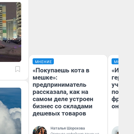
МНЕНИЕ
МНЕНИЕ
«Покупаешь кота в
«Игруш
мешке»:
герои 
предприниматель
учит пя
рассказала, как на
популя
самом деле устроен
франши
бизнес со складами
она по
дешевых товаров
Наталья Шорохова
Ма