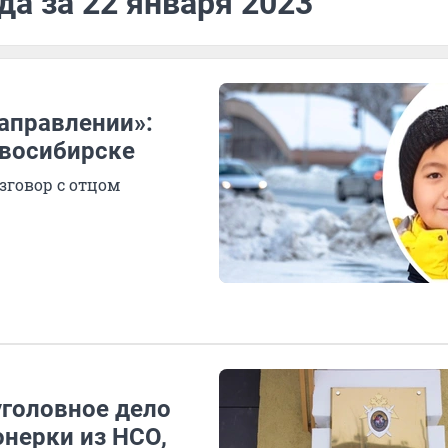
да за 22 января 2023
аправлении»:
овосибирске
зговор с отцом
уголовное дело
онерки из НСО,