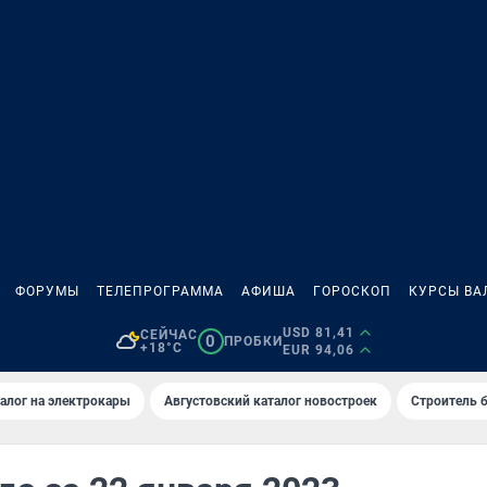
ФОРУМЫ
ТЕЛЕПРОГРАММА
АФИША
ГОРОСКОП
КУРСЫ ВА
USD 81,41
СЕЙЧАС
0
ПРОБКИ
+18°C
EUR 94,06
алог на электрокары
Августовский каталог новостроек
Строитель б