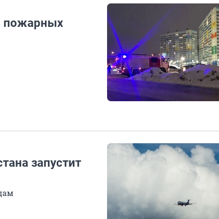
5 пожарных
тана запустит
ицам