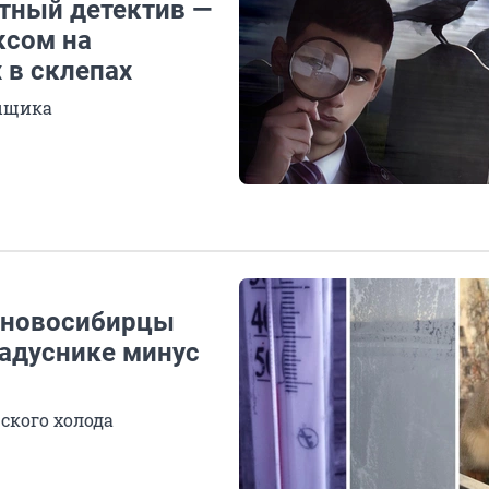
стный детектив —
ксом на
 в склепах
сыщика
: новосибирцы
радуснике минус
ского холода