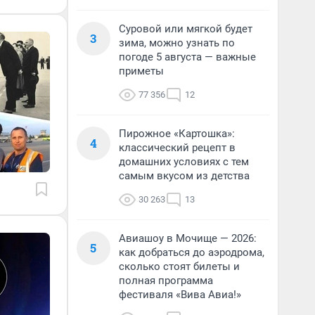
Суровой или мягкой будет
3
зима, можно узнать по
погоде 5 августа — важные
приметы
77 356
12
Пирожное «Картошка»:
4
классический рецепт в
домашних условиях с тем
самым вкусом из детства
30 263
13
Авиашоу в Мочище — 2026:
5
как добраться до аэродрома,
сколько стоят билеты и
полная программа
фестиваля «Вива Авиа!»