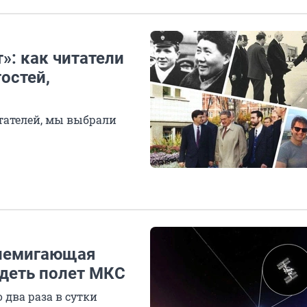
»: как читатели
остей,
тателей, мы выбрали
 немигающая
идеть полет МКС
 два раза в сутки