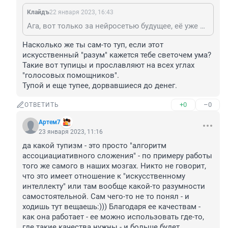
Клайдъ
22 января 2023, 16:43
Ага, вот только за нейросетью будущее, её уже многие в работе используют, в том числе и я. "Эта ваша "нейросеть" - очередной тупизм для умственно отсталых, как она сама." - так про все революционные изобретения говорили по типу интернета, в котором вы свои комменты пишете))
Насколько же ты сам-то туп, если этот 
искусственный "разум" кажется тебе светочем ума? 
Такие вот тупицы и прославляют на всех углах 
"голосовых помощников".

Тупой и еще тупее, дорвавшиеся до денег.
+0
–0
ОТВЕТИТЬ
Артем7
23 января 2023, 11:16
да какой тупизм - это просто "алгоритм 
ассоциациативного сложения" - по примеру работы 
того же самого в наших мозгах. Никто не говорит, 
что это имеет отношение к "искусственному 
интеллекту" или там вообще какой-то разумности 
самостоятельной. Сам чего-то не то понял - и 
ходишь тут вещаешь:))) Благодаря ее качествам - 
как она работает - ее можно использовать где-то, 
где такие качества нужны - и больше будет 