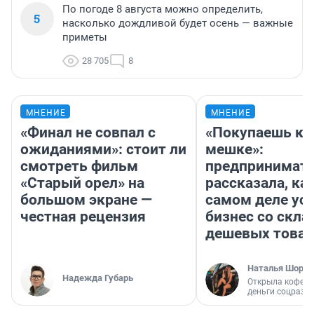
По погоде 8 августа можно определить,
5
насколько дождливой будет осень — важные
приметы
28 705
8
МНЕНИЕ
МНЕНИЕ
«Финал не совпал с
«Покупаешь ко
ожиданиями»: стоит ли
мешке»:
смотреть фильм
предпринимат
«Старый орел» на
рассказала, как
большом экране —
самом деле ус
честная рецензия
бизнес со скл
дешевых това
Наталья Шорох
Надежда Губарь
Открыла кофейн
деньги соцразв