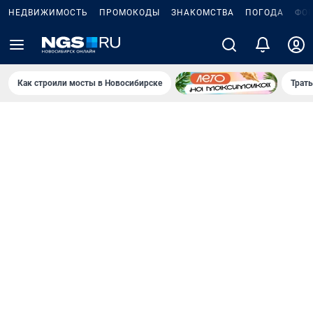
НЕДВИЖИМОСТЬ
ПРОМОКОДЫ
ЗНАКОМСТВА
ПОГОДА
ФО
Как строили мосты в Новосибирске
Траты