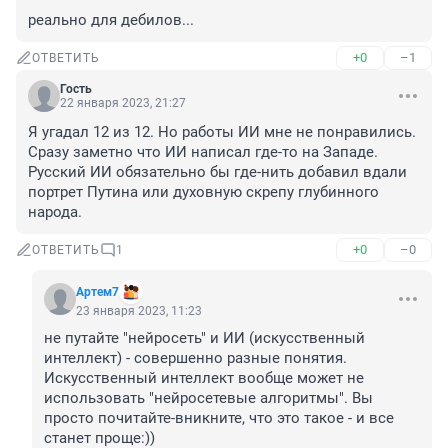
реально для дебилов...
+0
–1
ОТВЕТИТЬ
Гость
22 января 2023, 21:27
Я угадал 12 из 12. Но работы ИИ мне не понравились. 
Сразу заметно что ИИ написал где-то на Западе. 
Русский ИИ обязательно бы где-нить добавил вдали 
портрет Путина или духовную скрепу глубинного 
народа.
+0
–0
ОТВЕТИТЬ
1
Артем7
23 января 2023, 11:23
не путайте "нейросеть" и ИИ (искусственный 
интеллект) - совершенно разные понятия. 
Искусственный интеллект вообще может не 
использовать "нейросетевые алгоритмы". Вы 
просто почитайте-вникните, что это такое - и все 
станет проще:))