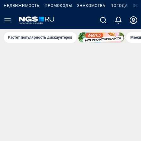
НЕДВИЖИМОСТЬ
ПРОМОКОДЫ
ЗНАКОМСТВА
ПОГОДА
ФО
Растет популярность дискаунтеров
Межд