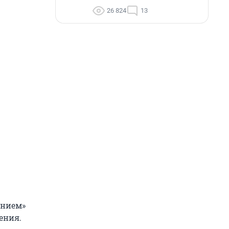
26 824
13
анием»
ения.