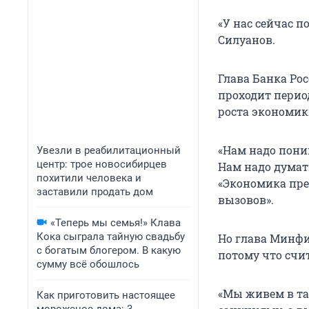
«У нас сейчас п
Силуанов.
Глава Банка Ро
проходит перио
роста экономик
«Нам надо пони
Увезли в реабилитационный
центр: трое новосибирцев
Нам надо думать
похитили человека и
«Экономика пре
заставили продать дом
вызовов».
«Теперь мы семья!» Клава
Кока сыграла тайную свадьбу
Но глава Минфи
с богатым блогером. В какую
потому что счит
сумму всё обошлось
«Мы живем в та
Как приготовить настоящее