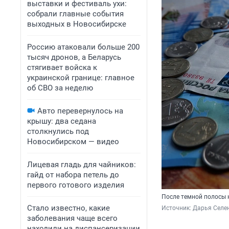
выставки и фестиваль ухи:
собрали главные события
выходных в Новосибирске
Россию атаковали больше 200
тысяч дронов, а Беларусь
стягивает войска к
украинской границе: главное
об СВО за неделю
Авто перевернулось на
крышу: два седана
столкнулись под
Новосибирском — видео
Лицевая гладь для чайников:
гайд от набора петель до
первого готового изделия
После темной полосы 
Стало известно, какие
Источник: 
Дарья Селен
заболевания чаще всего
находили на диспансеризации