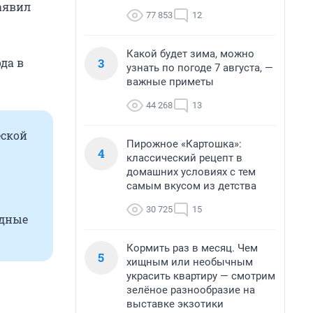
заявил
77 853
12
Какой будет зима, можно
3
да в
узнать по погоде 7 августа, —
важные приметы
44 268
13
еской
Пирожное «Картошка»:
4
классический рецепт в
домашних условиях с тем
самым вкусом из детства
30 725
15
одные
Кормить раз в месяц. Чем
5
хищным или необычным
украсить квартиру — смотрим
зелёное разнообразие на
выставке экзотики