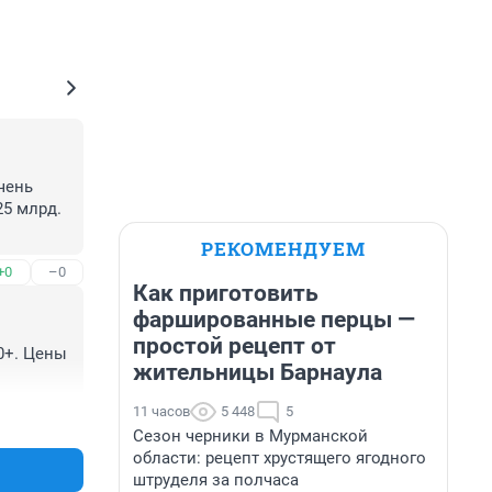
ень 
5 млрд. 
РЕКОМЕНДУЕМ
+0
–0
Как приготовить
фаршированные перцы —
простой рецепт от
0+. Цены 
жительницы Барнаула
11 часов
5 448
5
+0
–0
Сезон черники в Мурманской
области: рецепт хрустящего ягодного
штруделя за полчаса