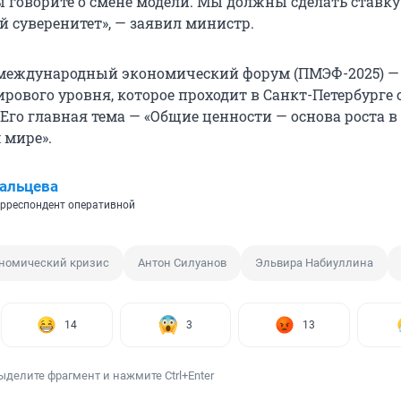
ы говорите о смене модели. Мы должны сделать ставку
й суверенитет», — заявил министр.
международный экономический форум (ПМЭФ-2025) —
ового уровня, которое проходит в Санкт-Петербурге с 
 Его главная тема — «Общие ценности — основа роста в
 мире».
альцева
рреспондент оперативной
номический кризис
Антон Силуанов
Эльвира Набиуллина
14
3
13
ыделите фрагмент и нажмите Ctrl+Enter