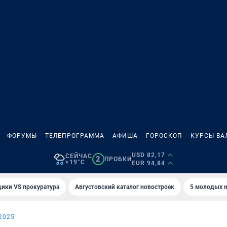
ФОРУМЫ
ТЕЛЕПРОГРАММА
АФИША
ГОРОСКОП
КУРСЫ ВА
USD 82,17
СЕЙЧАС
2
ПРОБКИ
+19°C
EUR 94,84
ики VS прокуратура
Августовский каталог новостроек
5 молодых н
2025