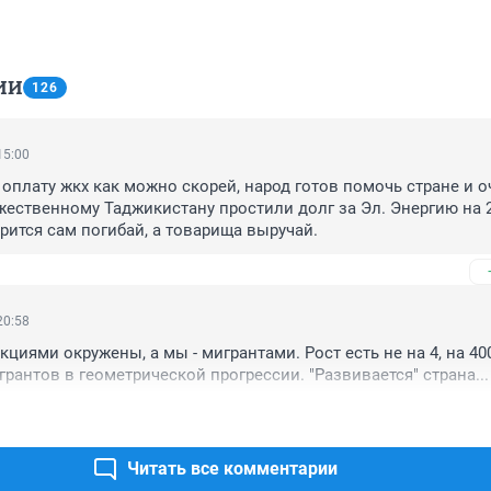
ИИ
126
15:00
оплату жкх как можно скорей, народ готов помочь стране и оч
жественному Таджикистану простили долг за Эл. Энергию на 2
орится сам погибай, а товарища выручай.
20:58
циями окружены, а мы - мигрантами. Рост есть не на 4, на 40
грантов в геометрической прогрессии. "Развивается" страна...
Читать все комментарии