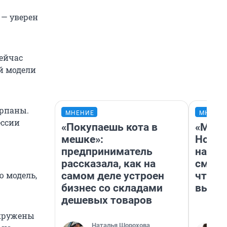
 — уверен
сейчас
й модели
ерпаны.
МНЕНИЕ
МНЕНИ
ессии
«Покупаешь кота в
«Мы в
мешке»:
Нолан
предприниматель
настр
рассказала, как на
смотр
самом деле устроен
чтобы
ю модель,
бизнес со складами
выгля
дешевых товаров
окружены
Наталья Шорохова