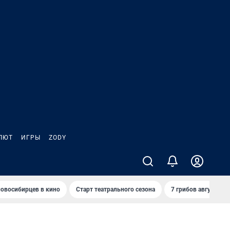
ЛЮТ
ИГРЫ
ZODY
овосибирцев в кино
Старт театрального сезона
7 грибов августа