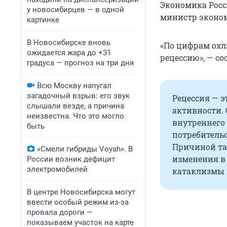
Экономика Росси
у новосибирцев — в одной
министр эконом
картинке
В Новосибирске вновь
«По цифрам охл
ожидается жара до +31
рецессию», — с
градуса — прогноз на три дня
Всю Москву напугал
загадочный взрыв: его звук
Рецессия — 
слышали везде, а причина
активности.
неизвестна. Что это могло
внутреннего 
быть
потребитель
Причиной та
«Смели гибриды Voyah». В
изменения в
России возник дефицит
электромобилей
катаклизмы 
В центре Новосибирска могут
ввести особый режим из-за
провала дороги —
показываем участок на карте