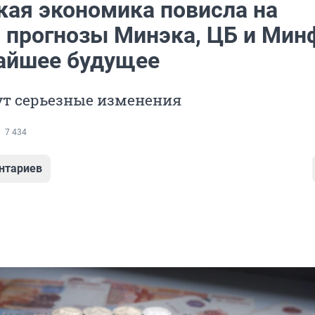
кая экономика повисла на
: прогнозы Минэка, ЦБ и Мин
айшее будущее
ут серьезные изменения
7 434
нтариев