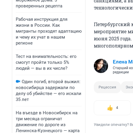
мороженое дома: 3
санкциями, а в
проверенных рецепта
технологически
Рабочая инструкция для
Петербургский 
жизни в России. Как
мероприятие мир
мигранты проходят адаптацию
и чему их учат в нашем
июня 2025 года.
регионе
многополярном
Тест на внимательность: его
Елена М
смогут пройти только 5%
людей — вы в их числе?
Старший ко
редакции
Один погиб, второй выжил:
новосибирца задержали по
Рецессия
Эко
делу об убийстве — его искали
35 лет
4
На въезде в Новосибирск на
три месяца ограничат
движение по дороге из
Увидели опечатку? В
Ленинска-Кузнецкого — карта