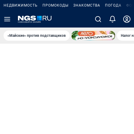
НЕДВИЖИМОСТЬ
ПРОМОКОДЫ
ЗНАКОМСТВА
ПОГОДА
ФО
«Майские» против подставщиков
Налог 