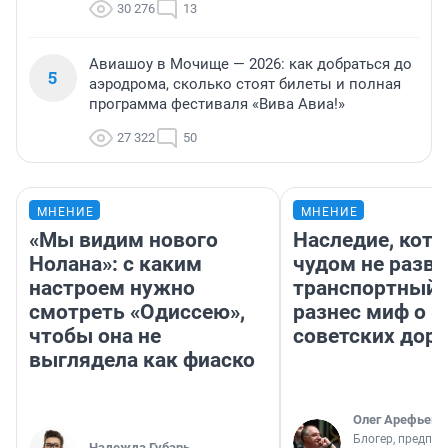
30 276
13
Авиашоу в Мочище — 2026: как добраться до
5
аэродрома, сколько стоят билеты и полная
программа фестиваля «Вива Авиа!»
27 322
50
МНЕНИЕ
МНЕНИЕ
«Мы видим нового
Наследие, кото
Нолана»: с каким
чудом не разва
настроем нужно
транспортный 
смотреть «Одиссею»,
разнес миф о 
чтобы она не
советских доро
выглядела как фиаско
Олег Арефьев
Блогер, предпри
Надежда Губарь