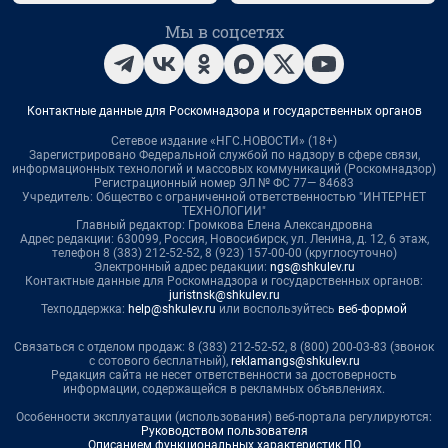
Мы в соцсетях
Контактные данные для Роскомнадзора и государственных органов
Сетевое издание «НГС.НОВОСТИ» (18+)
Зарегистрировано Федеральной службой по надзору в сфере связи,
информационных технологий и массовых коммуникаций (Роскомнадзор)
Регистрационный номер ЭЛ № ФС 77— 84683
Учредитель: Общество с ограниченной ответственностью "ИНТЕРНЕТ
ТЕХНОЛОГИИ"
Главный редактор: Громкова Елена Александровна
Адрес редакции: 630099, Россия, Новосибирск, ул. Ленина, д. 12, 6 этаж,
телефон 8 (383) 212-52-52, 8 (923) 157-00-00 (круглосуточно)
Электронный адрес редакции:
ngs@shkulev.ru
Контактные данные для Роскомнадзора и государственных органов:
juristnsk@shkulev.ru
Техподдержка:
help@shkulev.ru
или воспользуйтесь
веб-формой
Связаться с отделом продаж: 8 (383) 212-52-52, 8 (800) 200-03-83 (звонок
с сотового бесплатный),
reklamangs@shkulev.ru
Редакция сайта не несет ответственности за достоверность
информации, содержащейся в рекламных объявлениях.
Особенности эксплуатации (использования) веб-портала регулируются:
Руководством пользователя
Описанием функциональных характеристик ПО