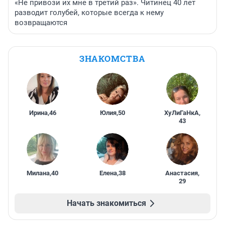
«Не привози их мне в третий раз». Читинец 40 лет
разводит голубей, которые всегда к нему
возвращаются
ЗНАКОМСТВА
Ирина
,
46
Юлия
,
50
ХуЛиГаНкА
,
43
Милана
,
40
Елена
,
38
Анастасия
,
29
Начать знакомиться