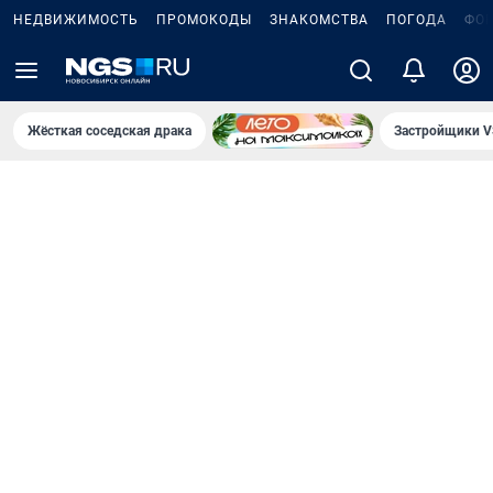
НЕДВИЖИМОСТЬ
ПРОМОКОДЫ
ЗНАКОМСТВА
ПОГОДА
ФО
Жёсткая соседская драка
Застройщики V