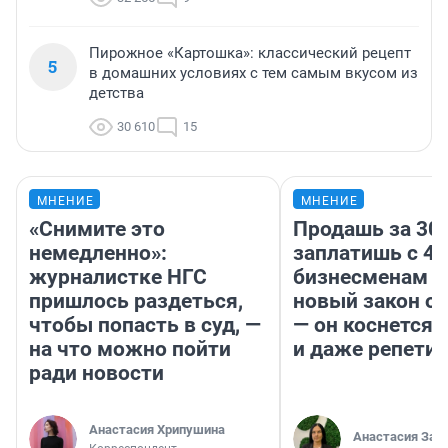
Пирожное «Картошка»: классический рецепт
5
в домашних условиях с тем самым вкусом из
детства
30 610
15
МНЕНИЕ
МНЕНИЕ
«Снимите это
Продашь за 300
немедленно»:
заплатишь с 40
журналистке НГС
бизнесменам г
пришлось раздеться,
новый закон о 
чтобы попасть в суд, —
— он коснется 
на что можно пойти
и даже репети
ради новости
Анастасия Хрипушина
Анастасия Зав