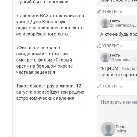
Мой голос не уч
жуткий быт в карточках
ОТВЕТИТЬ
«Газель» и ВАЗ столкнулись на
улице Дуси Ковальчук:
Гость
20 сентября 20
водителя пришлось извлекать
из искорёженного авто
А кто-нибудь п
ОТВЕТИТЬ
«Финал не совпал с
ожиданиями»: стоит ли
Гость
смотреть фильм «Старый
19 сентября 20
орел» на большом экране —
"ВЦИОМ: 16% рос
честная рецензия
знали что прого
Такое бывает раз в жизни: 12
ОТВЕТИТЬ
августа произойдут три редких
астрономических явления
Гость
Войти