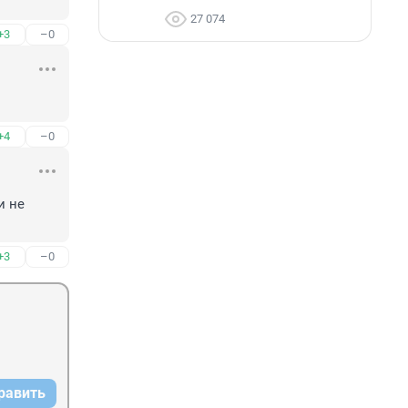
27 074
+3
–0
+4
–0
 не 
+3
–0
равить