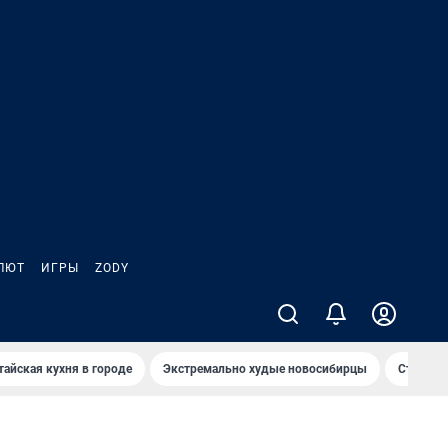
ЛЮТ
ИГРЫ
ZODY
тайская кухня в городе
Экстремально худые новосибирцы
Старт те