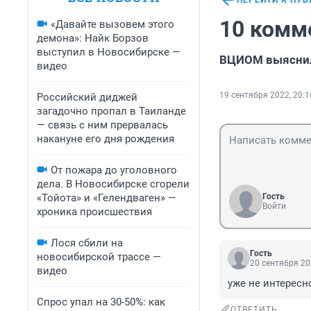
ПЕРЕЙТИ К ПУ
10 комм
«Давайте вызовем этого
демона»: Найк Борзов
выступил в Новосибирске —
ВЦИОМ выяснил
видео
19 сентября 2022, 20:1
Российский диджей
загадочно пропал в Таиланде
— связь с ним прервалась
накануне его дня рождения
От пожара до уголовного
дела. В Новосибирске сгорели
«Тойота» и «Гелендваген» —
Гость
Войти
хроника происшествия
Лося сбили на
Гость
новосибирской трассе —
20 сентября 20
видео
уже не интересн
Спрос упал на 30-50%: как
ОТВЕТИТЬ