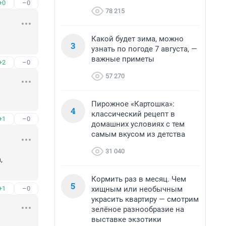
+0
–0
78 215
Какой будет зима, можно
3
узнать по погоде 7 августа, —
важные приметы
+2
–0
57 270
Пирожное «Картошка»:
4
классический рецепт в
+1
–0
домашних условиях с тем
самым вкусом из детства
31 040
 
Кормить раз в месяц. Чем
5
хищным или необычным
+1
–0
украсить квартиру — смотрим
зелёное разнообразие на
выставке экзотики