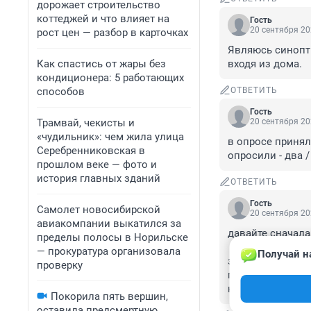
дорожает строительство
коттеджей и что влияет на
Гость
20 сентября 20
рост цен — разбор в карточках
Являюсь синопти
Как спастись от жары без
входя из дома.
кондиционера: 5 работающих
способов
ОТВЕТИТЬ
Гость
Трамвай, чекисты и
20 сентября 20
«чудильник»: чем жила улица
в опросе приняли
Серебренниковская в
опросили - два 
прошлом веке — фото и
история главных зданий
ОТВЕТИТЬ
Гость
Самолет новосибирской
20 сентября 20
авиакомпании выкатился за
давайте сначала
пределы полосы в Норильске
— прокуратура организовала
Получай н
за 20 лет жизни 
проверку
проводят опрос 1
набрать можно))
Покорила пять вершин,
оставила предсмертную