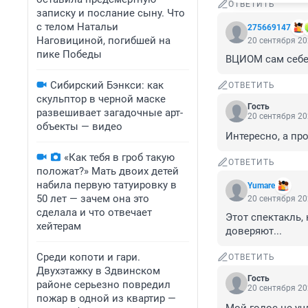
ОТВЕТИТЬ
записку и послание сыну. Что
с телом Натальи
275669147
Наговициной, погибшей на
20 сентября 20
пике Победы
ВЦИОМ сам себе
Сибирский Бэнкси: как
ОТВЕТИТЬ
скульптор в черной маске
Гость
развешивает загадочные арт-
20 сентября 20
объекты — видео
Интересно, а пр
«Как тебя в гроб такую
ОТВЕТИТЬ
положат?» Мать двоих детей
набила первую татуировку в
Yumare
50 лет — зачем она это
20 сентября 20
сделала и что отвечает
Этот спектакль, 
хейтерам
доверяют...
Среди копоти и гари.
ОТВЕТИТЬ
Двухэтажку в Здвинском
Гость
районе серьезно повредил
20 сентября 20
пожар в одной из квартир —