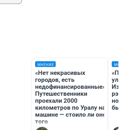
МНЕНИЕ
МНЕНИ
«Нет некрасивых
«Поче
городов, есть
улыба
недофинансированные».
Извес
Путешественники
рэпер
проехали 2000
новос
километров по Уралу на
было
машине — стоило ли оно
того