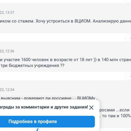
22, 13:37
ком со стажем. Хочу устроиться в ВЦИОМ. Анализирую данны
22, 12:36
 участие 1600 человек в возрасте от 18 лет )) в 140 млн стран
/ три бюджетных учреждения ??
22, 12:34
 выясним - доверяют ли россияне ....ВЦИОМу .

аграды за комментарии и другие задания!
мне не поступало ни одного звонка от них с опросами ...если 
0 000 человек где нибудь в .....воинских частях. то там и 100%
Подробнее в профиле