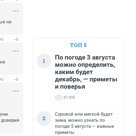
е не 
+0
–0
ТОП 5
По погоде 3 августа
1
не 
можно определить,
каким будет
декабрь, — приметы
+0
–0
и поверья
87 435
Суровой или мягкой будет
они 
2
зима, можно узнать по
 доверия 
погоде 5 августа — важные
приметы