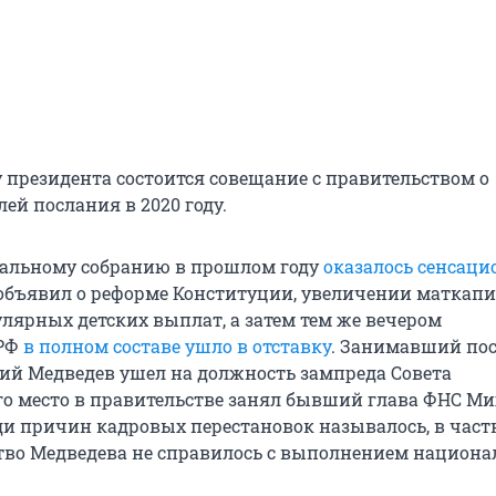
у президента состоится совещание с правительством о
ей послания в 2020 году.
альному собранию в прошлом году
оказалось сенсац
объявил о реформе Конституции, увеличении маткапи
лярных детских выплат, а затем тем же вечером
 РФ
в полном составе ушло в отставку
. Занимавший пос
й Медведев ушел на должность зампреда Совета
его место в правительстве занял бывший глава ФНС М
и причин кадровых перестановок называлось, в частно
тво Медведева не справилось с выполнением национ