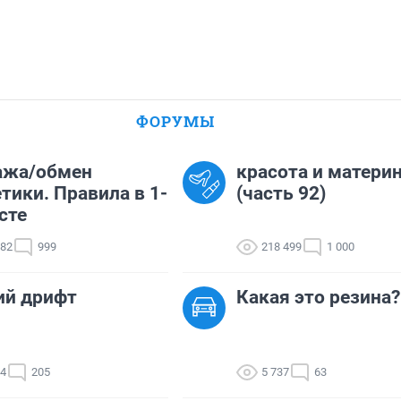
ФОРУМЫ
ажа/обмен
красота и матери
тики. Правила в 1-
(часть 92)
сте
782
999
218 499
1 000
ий дрифт
Какая это резина?
34
205
5 737
63