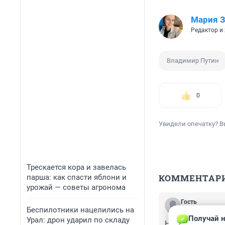
Мария З
Редактор и
Владимир Путин
0
Увидели опечатку? В
Трескается кора и завелась
КОММЕНТАР
парша: как спасти яблони и
урожай — советы агронома
Гость
Беспилотники нацелились на
6 апреля 2021,
Получай н
Урал: дрон ударил по складу
Новое послание 2