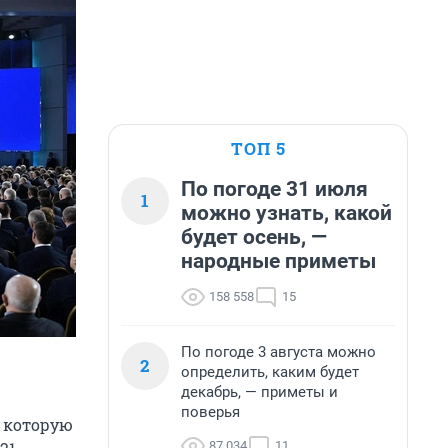
ТОП 5
По погоде 31 июля
1
можно узнать, какой
будет осень, —
народные приметы
158 558
15
По погоде 3 августа можно
2
определить, каким будет
декабрь, — приметы и
поверья
 которую
87 034
11