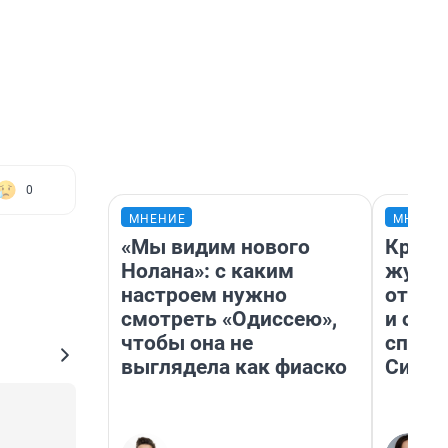
0
МНЕНИЕ
МНЕНИ
«Мы видим нового
Красн
Нолана»: с каким
журна
настроем нужно
отпус
смотреть «Одиссею»,
и объ
чтобы она не
споре
выглядела как фиаско
Сибир