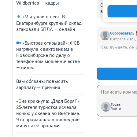
Wildberries — кадры
От создателя "Я
возраст" и "Их там
«Мы ушли в лес». В
Спешите занять 
Екатеринбурге крупный склад
атаковали БПЛА — онлайн
Обозреватель
6 апреля 2021,
«Быстрее открывай»: ФСБ
Как думаете, он
нагрянула к вахтовикам в
Новосибирске по делу о
телефонном мошенничестве
— видео
Вам обязаны повысить
зарплату — причина
«Она крикнула: „Дядя Боря!“»
Гость
25-летняя туристка исчезла
Войти
ночью у океана во Вьетнаме.
Что произошло в последние
минуты ее пропажи