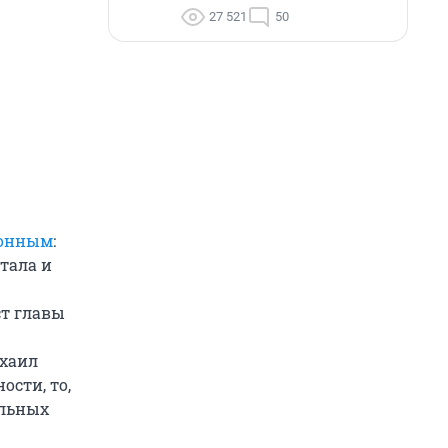
27 521
50
ионным
:
тала и
т главы
ихаил
сти, то,
альных