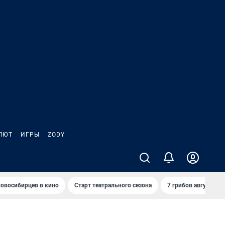
ЛЮТ
ИГРЫ
ZODY
овосибирцев в кино
Старт театрального сезона
7 грибов августа