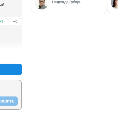
Надежда Губарь
ый 
+1
–0
+1
–0
равить