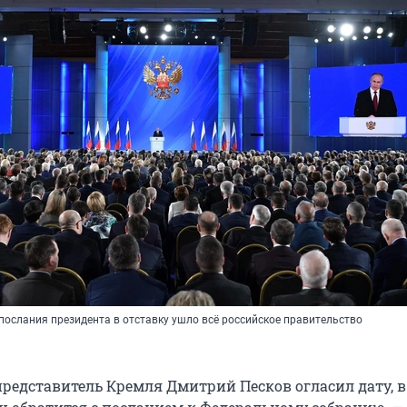
послания президента в отставку ушло всё российское правительство
едставитель Кремля Дмитрий Песков огласил дату, в