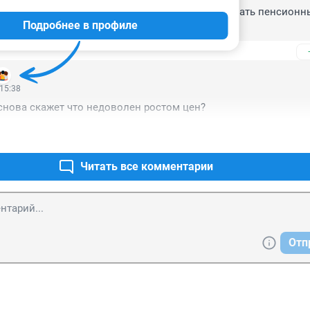
 не буду менять Конституцию", "Я не буду поднимать пенсионн
Подробнее в профиле
 нет". 

лучшие места у своих голубых экранов!)
 15:38
 снова скажет что недоволен ростом цен?
Читать все комментарии
Отп