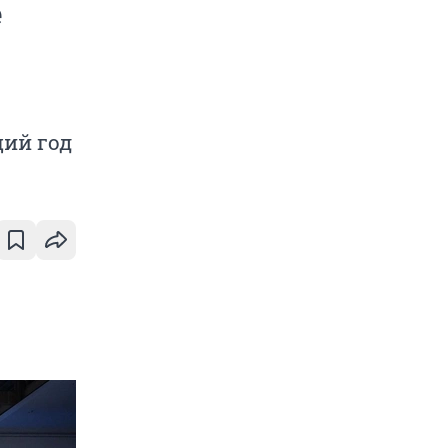
е
щий год