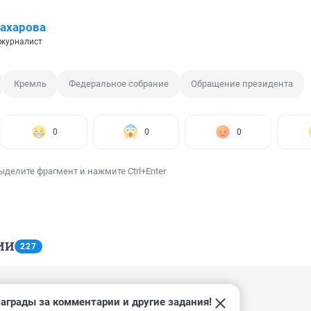
ахарова
 журналист
Кремль
Федеральное собрание
Обращение президента
0
0
0
ыделите фрагмент и нажмите Ctrl+Enter
ИИ
227
 15:46
аграды за комментарии и другие задания!
021! 
