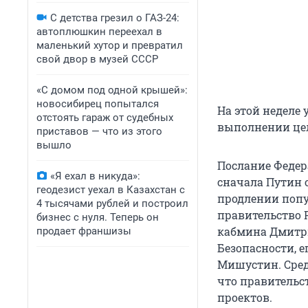
С детства грезил о ГАЗ-24:
автоплюшкин переехал в
маленький хутор и превратил
свой двор в музей СССР
«С домом под одной крышей»:
новосибирец попытался
На этой неделе 
отстоять гараж от судебных
выполнении цел
приставов — что из этого
вышло
Послание Федер
«Я ехал в никуда»:
сначала Путин 
геодезист уехал в Казахстан с
продлении попу
4 тысячами рублей и построил
правительство
бизнес с нуля. Теперь он
кабмина Дмитри
продает франшизы
Безопасности, 
Мишустин. Сред
что правительс
проектов.