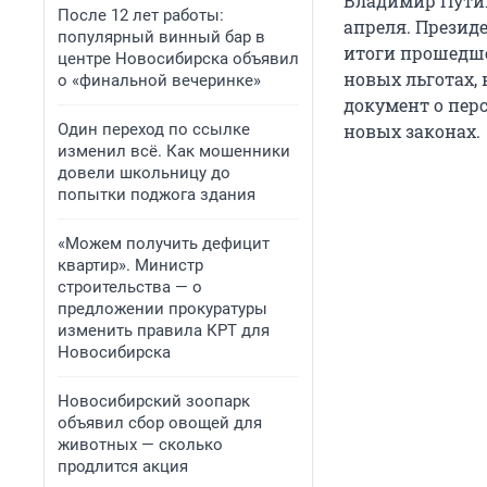
Владимир Путин
После 12 лет работы:
апреля. Презид
популярный винный бар в
итоги прошедше
центре Новосибирска объявил
новых льготах,
о «финальной вечеринке»
документ о пер
Один переход по ссылке
новых законах.
изменил всё. Как мошенники
довели школьницу до
попытки поджога здания
«Можем получить дефицит
квартир». Министр
строительства — о
предложении прокуратуры
изменить правила КРТ для
Новосибирска
Новосибирский зоопарк
объявил сбор овощей для
животных — сколько
продлится акция