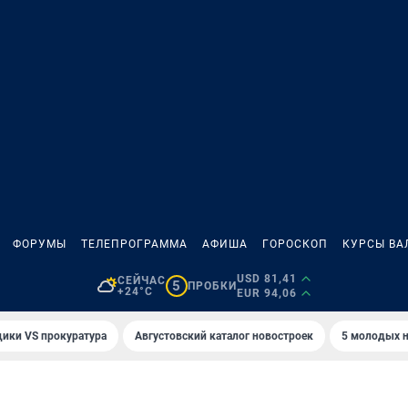
ФОРУМЫ
ТЕЛЕПРОГРАММА
АФИША
ГОРОСКОП
КУРСЫ ВА
USD 81,41
СЕЙЧАС
5
ПРОБКИ
+24°C
EUR 94,06
ики VS прокуратура
Августовский каталог новостроек
5 молодых н