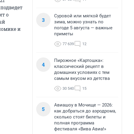
21
 подведет
ит о
Суровой или мягкой будет
3
ый
зима, можно узнать по
погоде 5 августа — важные
номике и
приметы
77 639
12
Пирожное «Картошка»:
4
классический рецепт в
домашних условиях с тем
самым вкусом из детства
30 540
15
Авиашоу в Мочище — 2026:
5
как добраться до аэродрома,
сколько стоят билеты и
полная программа
фестиваля «Вива Авиа!»