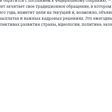
 обратится с посланием к Федеральному собранию, — 
ент зачитает свое традиционное обращение, в котором
го года, наметит цели на текущий и, возможно, объяв
 выплатах и важных кадровых решениях. Это ежегодн
спективах развития страны, идеологии, политике, эко