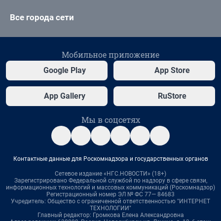
Все города сети
Мобильное приложение
Google Play
App Store
App Gallery
RuStore
Мы в соцсетях
Контактные данные для Роскомнадзора и государственных органов
Сетевое издание «НГС.НОВОСТИ» (18+)
Зарегистрировано Федеральной службой по надзору в сфере связи,
информационных технологий и массовых коммуникаций (Роскомнадзор)
Регистрационный номер ЭЛ № ФС 77— 84683
Учредитель: Общество с ограниченной ответственностью "ИНТЕРНЕТ
ТЕХНОЛОГИИ"
Главный редактор: Громкова Елена Александровна