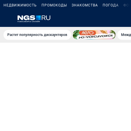
НЕДВИЖИМОСТЬ
ПРОМОКОДЫ
ЗНАКОМСТВА
ПОГОДА
ФО
Растет популярность дискаунтеров
Межд