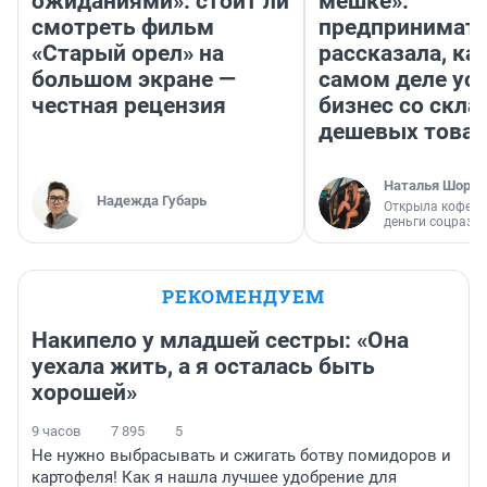
ожиданиями»: стоит ли
мешке»:
смотреть фильм
предпринимат
«Старый орел» на
рассказала, как
большом экране —
самом деле ус
честная рецензия
бизнес со скл
дешевых това
Наталья Шорох
Надежда Губарь
Открыла кофейн
деньги соцразв
РЕКОМЕНДУЕМ
Накипело у младшей сестры: «Она
уехала жить, а я осталась быть
хорошей»
9 часов
7 895
5
Не нужно выбрасывать и сжигать ботву помидоров и
картофеля! Как я нашла лучшее удобрение для