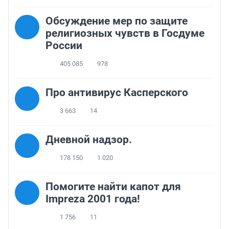
Обсуждение мер по защите
религиозных чувств в Госдуме
России
405 085
978
Про антивирус Касперского
3 663
14
Дневной надзор.
178 150
1 020
Помогите найти капот для
Impreza 2001 года!
1 756
11