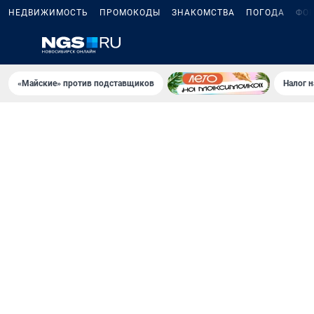
НЕДВИЖИМОСТЬ
ПРОМОКОДЫ
ЗНАКОМСТВА
ПОГОДА
ФО
«Майские» против подставщиков
Налог 