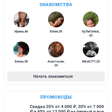
ЗНАКОМСТВА
Ирина
,
46
Юлия
,
50
ХуЛиГаНкА
,
43
Елена
,
38
Анастасия
,
Mirak777
,
25
29
Начать знакомиться
ПРОМОКОДЫ
Скидка 20% от 4 000 ₽, 30% от 7 000
₽ и 40% от 12 000 ₽ на первый и все