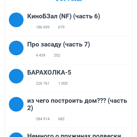
КиноБЗал (NF) (часть 6)
186 699
679
Про засаду (часть 7)
4 439
202
БАРАХОЛКА-5
226 761
1 000
из чего построить дом??? (часть
2)
284 914
682
Немного о пружинах подвески.