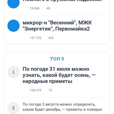
18 946
40
микрор-н "Весенний", МЖК
"Энергетик", Первомайка2
137 702
462
ТОП 5
По погоде 31 июля можно
1
узнать, какой будет осень, —
народные приметы
158 479
15
По погоде 3 августа можно определить,
2
каким будет декабрь, — приметы и поверья