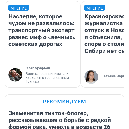
МНЕНИЕ
МНЕНИЕ
Наследие, которое
Красноярская
чудом не развалилось:
журналистка п
транспортный эксперт
отпуск в Ново
разнес миф о «вечных»
и объяснила, п
советских дорогах
споре о столиц
Сибири нет см
Олег Арефьев
Блогер, предприниматель,
Татьяна Зарва
владелец в транспортном
бизнесе
РЕКОМЕНДУЕМ
Знаменитая тикток-блогер,
рассказывавшая о борьбе с редкой
формой рака, умерла в возрасте 26