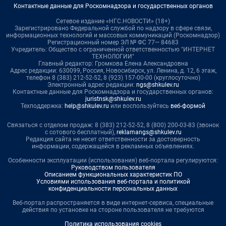
Контактные данные для Роскомнадзора и государственных органов
Сетевое издание «НГС.НОВОСТИ» (18+)
Зарегистрировано Федеральной службой по надзору в сфере связи,
информационных технологий и массовых коммуникаций (Роскомнадзор)
Регистрационный номер ЭЛ № ФС 77— 84683
Учредитель: Общество с ограниченной ответственностью "ИНТЕРНЕТ
ТЕХНОЛОГИИ"
Главный редактор: Громкова Елена Александровна
Адрес редакции: 630099, Россия, Новосибирск, ул. Ленина, д. 12, 6 этаж,
телефон 8 (383) 212-52-52, 8 (923) 157-00-00 (круглосуточно)
Электронный адрес редакции:
ngs@shkulev.ru
Контактные данные для Роскомнадзора и государственных органов:
juristnsk@shkulev.ru
Техподдержка:
help@shkulev.ru
или воспользуйтесь
веб-формой
Связаться с отделом продаж: 8 (383) 212-52-52, 8 (800) 200-03-83 (звонок
с сотового бесплатный),
reklamangs@shkulev.ru
Редакция сайта не несет ответственности за достоверность
информации, содержащейся в рекламных объявлениях.
Особенности эксплуатации (использования) веб-портала регулируются:
Руководством пользователя
Описанием функциональных характеристик ПО
Условиями использования веб-портала и политикой
конфиденциальности персональных данных
Веб-портал распространяется в виде интернет-сервиса, специальные
действия по установке на стороне пользователя не требуются
Политика использования cookies