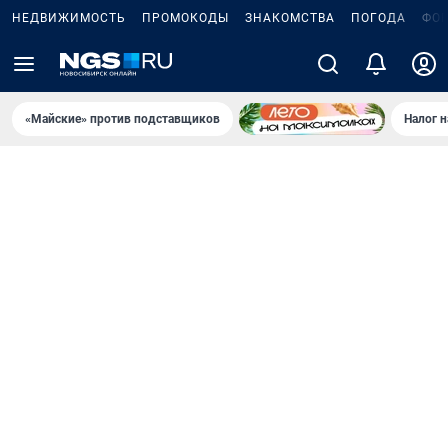
НЕДВИЖИМОСТЬ
ПРОМОКОДЫ
ЗНАКОМСТВА
ПОГОДА
ФО
«Майские» против подставщиков
Налог 