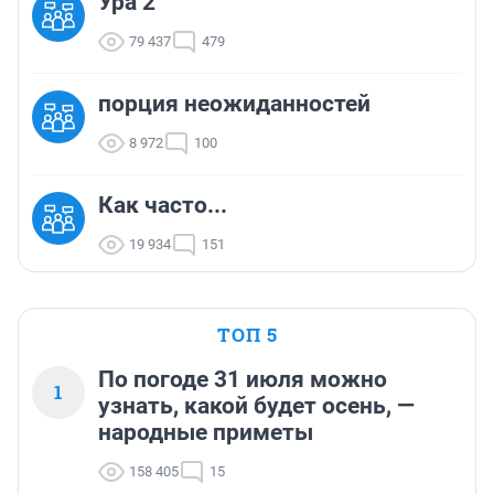
Ура 2
79 437
479
порция неожиданностей
8 972
100
Как часто...
19 934
151
ТОП 5
По погоде 31 июля можно
1
узнать, какой будет осень, —
народные приметы
158 405
15