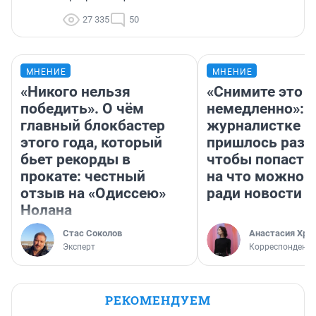
27 335
50
МНЕНИЕ
МНЕНИЕ
«Никого нельзя
«Снимите это
победить». О чём
немедленно»:
главный блокбастер
журналистке Н
этого года, который
пришлось разд
бьет рекорды в
чтобы попасть 
прокате: честный
на что можно 
отзыв на «Одиссею»
ради новости
Нолана
Стас Соколов
Анастасия Хри
Эксперт
Корреспондент
РЕКОМЕНДУЕМ