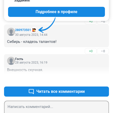
задания!
Гость
30 августа 2023, 16:23
Подробнее в профиле
умница! только вперёд!
+0
–0
280973501
30 августа 2023, 14:44
Сибирь - кладезь талантов!
+0
–0
Гость
28 августа 2023, 16:19
Внешность скучная.
+0
–1
Читать все комментарии