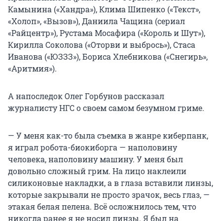
Камынина («Хандра»), Клима Шипенко («Текст»,
«Холоп», «Вызов»), Даниила Чащина (сериал
«Райцентр»), Рустама Мосафира («Король и Шут»),
Кирилла Соколова («Оторви и выбрось»), Стаса
Иванова («ЮЗЗЗ»), Бориса Хлебникова («Снегирь»,
«Аритмия»).
А напоследок Олег Горбунов рассказал
журналисту НГС о своем самом безумном гриме.
— У меня как-то была съемка в жанре киберпанк,
я играл робота-биокиборга — наполовину
человека, наполовину машину. У меня был
довольно сложный грим. На лицо наклеили
силиконовые накладки, а в глаза вставили линзы,
которые закрывали не просто зрачок, весь глаз, —
этакая белая пелена. Всё осложнилось тем, что
никогда ранее я не носил линзы. Я был на