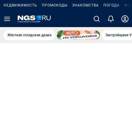
НЕДВИЖИМОСТЬ
ПРОМОКОДЫ
ЗНАКОМСТВА
ПОГОДА
ФО
Жёсткая соседская драка
Застройщики V