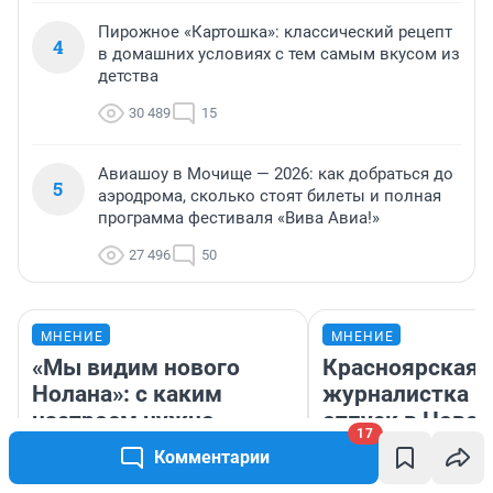
Пирожное «Картошка»: классический рецепт
4
в домашних условиях с тем самым вкусом из
детства
30 489
15
Авиашоу в Мочище — 2026: как добраться до
5
аэродрома, сколько стоят билеты и полная
программа фестиваля «Вива Авиа!»
27 496
50
МНЕНИЕ
МНЕНИЕ
«Мы видим нового
Красноярская
Нолана»: с каким
журналистка п
настроем нужно
отпуск в Ново
17
смотреть «Одиссею»,
и объяснила, п
Комментарии
чтобы она не
споре о столиц