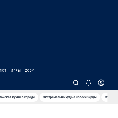
ЛЮТ
ИГРЫ
ZODY
тайская кухня в городе
Экстремально худые новосибирцы
Старт те