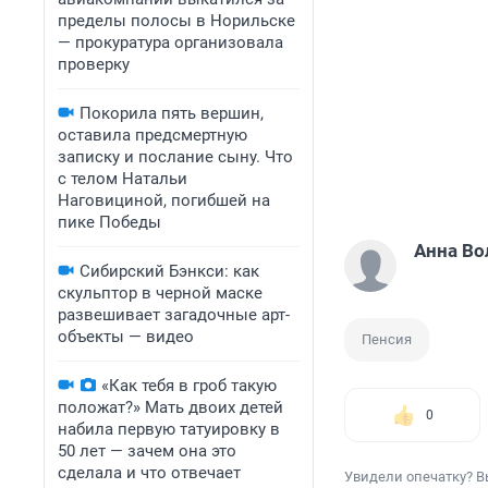
пределы полосы в Норильске
— прокуратура организовала
проверку
Покорила пять вершин,
оставила предсмертную
записку и послание сыну. Что
с телом Натальи
Наговициной, погибшей на
пике Победы
Анна Во
Сибирский Бэнкси: как
скульптор в черной маске
развешивает загадочные арт-
объекты — видео
Пенсия
«Как тебя в гроб такую
положат?» Мать двоих детей
0
набила первую татуировку в
50 лет — зачем она это
сделала и что отвечает
Увидели опечатку? В