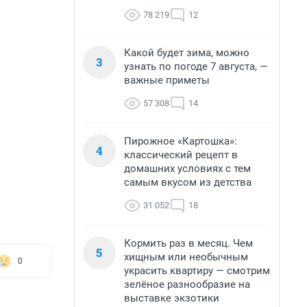
78 219
12
Какой будет зима, можно
3
узнать по погоде 7 августа, —
важные приметы
57 308
14
Пирожное «Картошка»:
4
классический рецепт в
домашних условиях с тем
самым вкусом из детства
31 052
18
Кормить раз в месяц. Чем
5
хищным или необычным
0
украсить квартиру — смотрим
зелёное разнообразие на
выставке экзотики