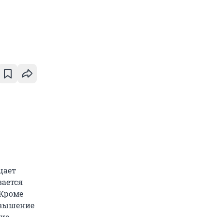
щает
вается
 Кроме
овышение
ние