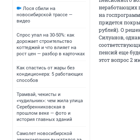
неработающих г
Лося сбили на
на госпрограмм
новосибирской трассе —
видео
придется покрыв
рублей). О реш
Спрос упал на 30-50%: как
Силуанов, одна
дорожает строительство
соответствующи
коттеджей и что влияет на
пенсий еще буд
рост цен — разбор в карточках
этот вопрос 2 и
Как спастись от жары без
кондиционера: 5 работающих
способов
Трамвай, чекисты и
«чудильник»: чем жила улица
Серебренниковская в
прошлом веке — фото и
история главных зданий
Самолет новосибирской
авиакомпании выкатился за