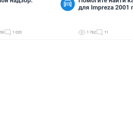
ой надзор.
Помогите найти к
для Impreza 2001 
150
1 020
1 762
11