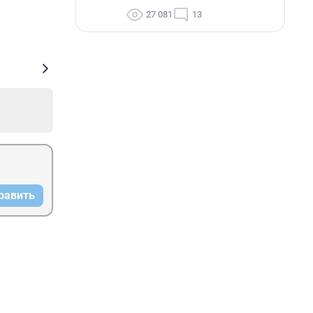
27 081
13
равить