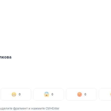
лкова
0
0
0
ыделите фрагмент и нажмите Ctrl+Enter