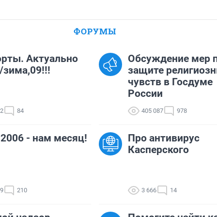
ФОРУМЫ
рты. Актуально
Обсуждение мер 
/зима,09!!!
защите религиоз
чувств в Госдуме
России
42
84
405 087
978
.2006 - нам месяц!
Про антивирус
Касперского
69
210
3 666
14