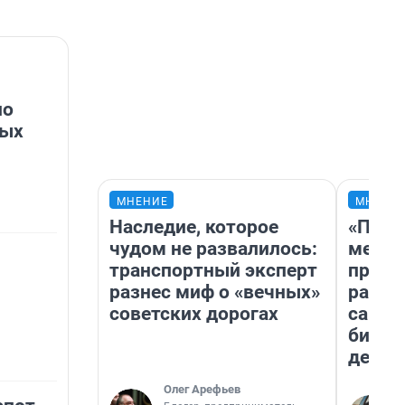
по
ных
МНЕНИЕ
МНЕНИ
Наследие, которое
«Поку
чудом не развалилось:
мешке
транспортный эксперт
предп
разнес миф о «вечных»
расска
советских дорогах
самом
бизне
дешев
Олег Арефьев