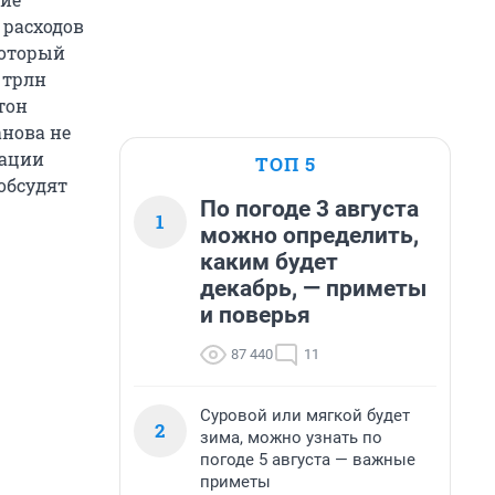
 расходов
который
 трлн
тон
анова не
сации
ТОП 5
обсудят
По погоде 3 августа
1
можно определить,
каким будет
декабрь, — приметы
и поверья
87 440
11
Суровой или мягкой будет
2
зима, можно узнать по
погоде 5 августа — важные
приметы