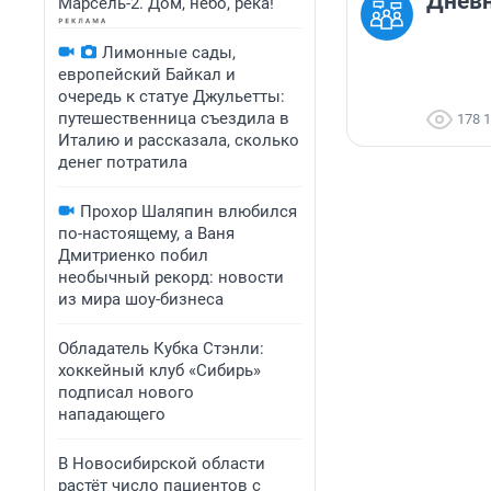
Дневн
Марсель-2. Дом, небо, река!
Лимонные сады,
европейский Байкал и
очередь к статуе Джульетты:
путешественница съездила в
178 
Италию и рассказала, сколько
денег потратила
Прохор Шаляпин влюбился
по-настоящему, а Ваня
Дмитриенко побил
необычный рекорд: новости
из мира шоу-бизнеса
Обладатель Кубка Стэнли:
хоккейный клуб «Сибирь»
подписал нового
нападающего
В Новосибирской области
растёт число пациентов с