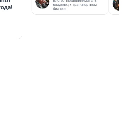
апот
Блогер, предприниматель,
владелец в транспортном
года!
бизнесе