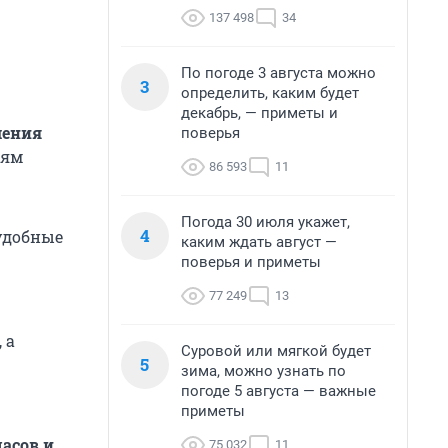
137 498
34
По погоде 3 августа можно
3
определить, каким будет
декабрь, — приметы и
ления
поверья
иям
86 593
11
Погода 30 июля укажет,
4
 удобные
каким ждать август —
поверья и приметы
77 249
13
, а
Суровой или мягкой будет
5
зима, можно узнать по
погоде 5 августа — важные
приметы
асов и
75 032
11