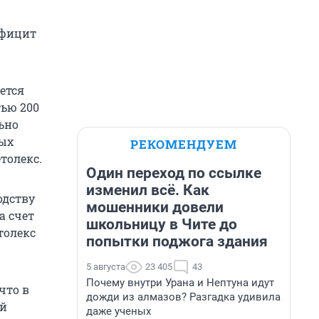
ефицит
ется
тью 200
ьно
ных
РЕКОМЕНДУЕМ
толекс.
Один переход по ссылке
изменил всё. Как
одству
мошенники довели
а счет
школьницу в Чите до
толекс
попытки поджога здания
5 августа
23 405
43
Почему внутри Урана и Нептуна идут
что в
дожди из алмазов? Разгадка удивила
ой
даже ученых