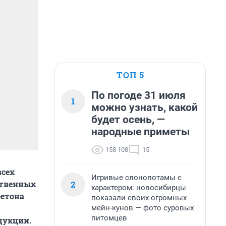
ТОП 5
По погоде 31 июля
1
можно узнать, какой
будет осень, —
народные приметы
158 108
15
всех
Игривые слонопотамы с
2
ственных
характером: новосибирцы
бетона
показали своих огромных
мейн-кунов — фото суровых
питомцев
дукции.