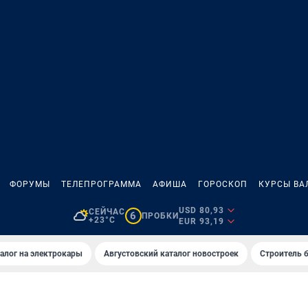
ФОРУМЫ
ТЕЛЕПРОГРАММА
АФИША
ГОРОСКОП
КУРСЫ ВА
USD 80,93
СЕЙЧАС
6
ПРОБКИ
+23°C
EUR 93,19
алог на электрокары
Августовский каталог новостроек
Строитель б