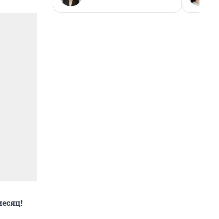
есяц!