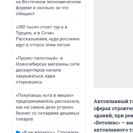
на Восточном экономическом
форуме и сколько за что
обещают
«300 тысяч стоит тур и в
Турцию, и в Сочи».
Рассказываем, куда россияне
едут в отпуск этим летом
«Проект пилотный»: в
Новосибирске магазины сети
дискаунтеров начали
закрываться, едва
открывшись
«Покупаешь кота в мешке»:
Автоклавный га
предприниматель рассказала,
как на самом деле устроен
сферах строит
бизнес со складами дешевых
зданий; при ре
товаров
«Бетолекс» — в
автоклавного т
«Я не жалуюсь». Строитель