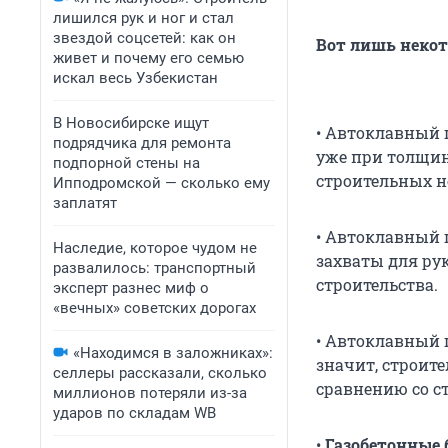
лишился рук и ног и стал
звездой соцсетей: как он
Вот лишь некот
живет и почему его семью
искал весь Узбекистан
В Новосибирске ищут
• Автоклавный 
подрядчика для ремонта
уже при толщин
подпорной стены на
строительных н
Ипподромской — сколько ему
заплатят
• Автоклавный 
Наследие, которое чудом не
захваты для рук
развалилось: транспортный
строительства.
эксперт разнес миф о
«вечных» советских дорогах
• Автоклавный 
«Находимся в заложниках»:
значит, строите
селлеры рассказали, сколько
сравнению со с
миллионов потеряли из-за
ударов по складам WB
•
Газобетонные 