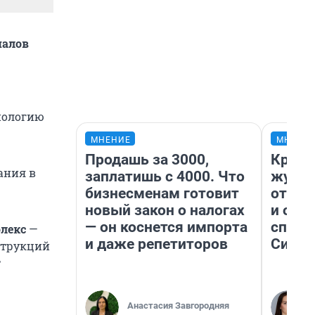
иалов
нологию
МНЕНИЕ
МНЕНИ
Продашь за 3000,
Красн
ания в
заплатишь с 4000. Что
журна
бизнесменам готовит
отпус
новый закон о налогах
и объ
— он коснется импорта
споре
лекс
—
и даже репетиторов
Сибир
струкций
т
Анастасия Завгородняя