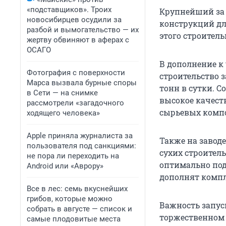
«подставщиков». Троих
Крупнейший за 
новосибирцев осудили за
конструкций дл
разбой и вымогательство — их
этого строитель
жертву обвиняют в аферах с
ОСАГО
В дополнение к
Фотография с поверхности
строительство 
Марса вызвала бурные споры
тонн в сутки. С
в Сети — на снимке
высокое качеств
рассмотрели «загадочного
сырьевых компо
ходящего человека»
Apple приняла журналиста за
Также на завод
пользователя под санкциями:
сухих строитель
не пора ли переходить на
оптимально под
Android или «Аврору»
дополнят компл
Все в лес: семь вкуснейших
грибов, которые можно
Важность запуск
собрать в августе — список и
торжественном 
самые плодовитые места