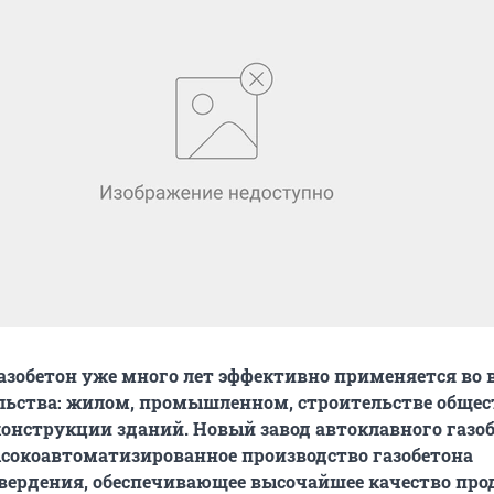
зобетон уже много лет эффективно применяется во 
ельства: жилом, промышленном, строительстве обще
конструкции зданий. Новый завод автоклавного газо
ысокоавтоматизированное производство газобетона
вердения, обеспечивающее высочайшее качество про