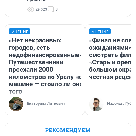
29 023
8
МНЕНИЕ
МНЕНИЕ
«Нет некрасивых
«Финал не совп
городов, есть
ожиданиями»: 
недофинансированные».
смотреть фил
Путешественники
«Старый орел» 
проехали 2000
большом экран
километров по Уралу на
честная рецен
машине — стоило ли оно
того
Екатерина Литкевич
Надежда Губар
РЕКОМЕНДУЕМ