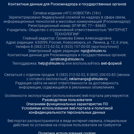
Контактные данные для Роскомнадзора и государственных органов
Сетевое издание «НГС.НОВОСТИ» (18+)
Зарегистрировано Федеральной службой по надзору в сфере связи,
информационных технологий и массовых коммуникаций (Роскомнадзор)
Регистрационный номер ЭЛ № ФС 77— 84683
Учредитель: Общество с ограниченной ответственностью "ИНТЕРНЕТ
ТЕХНОЛОГИИ"
Главный редактор: Громкова Елена Александровна
Адрес редакции: 630099, Россия, Новосибирск, ул. Ленина, д. 12, 6 этаж,
телефон 8 (383) 212-52-52, 8 (923) 157-00-00 (круглосуточно)
Электронный адрес редакции:
ngs@shkulev.ru
Контактные данные для Роскомнадзора и государственных органов:
juristnsk@shkulev.ru
Техподдержка:
help@shkulev.ru
или воспользуйтесь
веб-формой
Связаться с отделом продаж: 8 (383) 212-52-52, 8 (800) 200-03-83 (звонок
с сотового бесплатный),
reklamangs@shkulev.ru
Редакция сайта не несет ответственности за достоверность
информации, содержащейся в рекламных объявлениях.
Особенности эксплуатации (использования) веб-портала регулируются:
Руководством пользователя
Описанием функциональных характеристик ПО
Условиями использования веб-портала и политикой
конфиденциальности персональных данных
Веб-портал распространяется в виде интернет-сервиса, специальные
действия по установке на стороне пользователя не требуются
Политика использования cookies