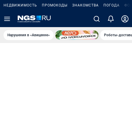
НЕДВИЖИМОСТЬ
ПРОМОКОДЫ
ЗНАКОМСТВА
ПОГОДА
ФО
Нарушения в «Авиценне»
Роботы-доставщ