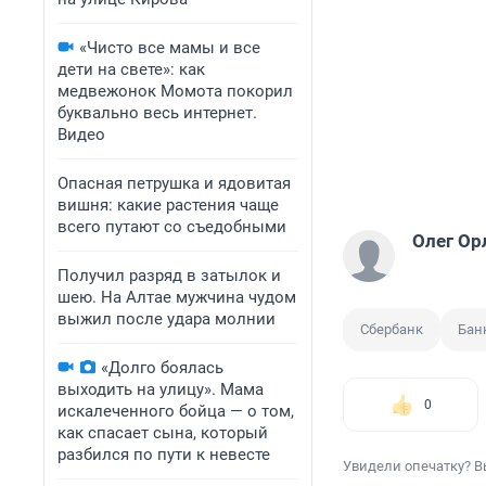
«Чисто все мамы и все
дети на свете»: как
медвежонок Момота покорил
буквально весь интернет.
Видео
Опасная петрушка и ядовитая
вишня: какие растения чаще
всего путают со съедобными
Олег Ор
Получил разряд в затылок и
шею. На Алтае мужчина чудом
выжил после удара молнии
Сбербанк
Бан
«Долго боялась
выходить на улицу». Мама
0
искалеченного бойца — о том,
как спасает сына, который
разбился по пути к невесте
Увидели опечатку? В