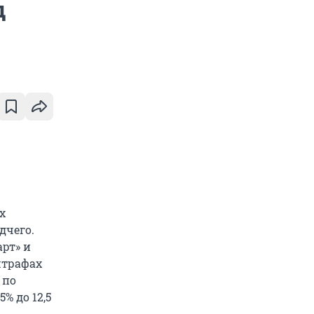
д
х
дчего.
арт» и
 штрафах
 по
% до 12,5