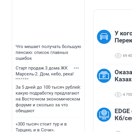
У ког
Перек
Что мешает получать большую
пенсию: список главных
69 4
ошибок
Старт продаж 3 дома ЖК
Оказа
Марсель-2. Дом, небо, река!
Казах
За 5 дней до 100 тысяч рублей:
какую подработку предлагают
4 755
на Восточном экономическом
форуме и сколько за что
EDGE 
обещают
Кб/се
«300 тысяч стоит тур и в
Турцию, и в Сочи».