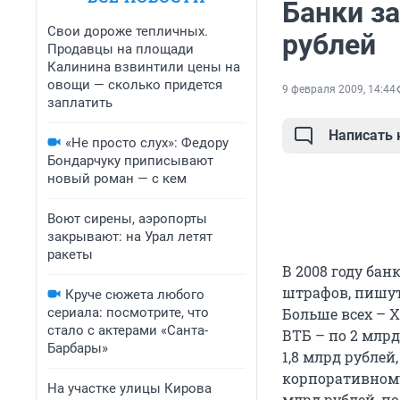
Банки з
Свои дороже тепличных.
рублей
Продавцы на площади
Калинина взвинтили цены на
овощи — сколько придется
9 февраля 2009, 14:44
заплатить
Написать
«Не просто слух»: Федору
Бондарчуку приписывают
новый роман — с кем
Воют сирены, аэропорты
закрывают: на Урал летят
ракеты
В 2008 году бан
штрафов, пишут
Круче сюжета любого
сериала: посмотрите, что
Больше всех – Х
стало с актерами «Санта-
ВТБ – по 2 млрд
Барбары»
1,8 млрд рублей
корпоративному 
На участке улицы Кирова
млрд рублей, по