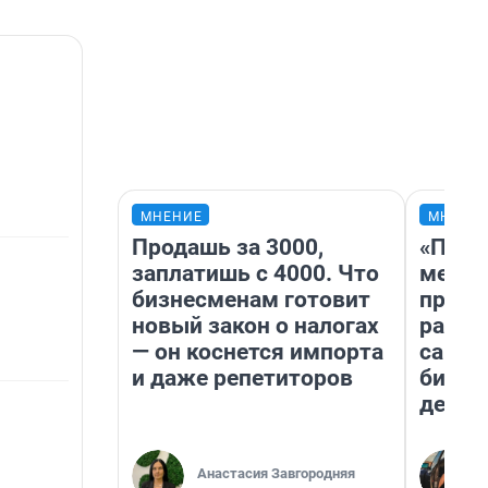
МНЕНИЕ
МНЕНИ
Продашь за 3000,
«Поку
заплатишь с 4000. Что
мешке
бизнесменам готовит
предп
новый закон о налогах
расска
— он коснется импорта
самом
и даже репетиторов
бизне
дешев
Анастасия Завгородняя