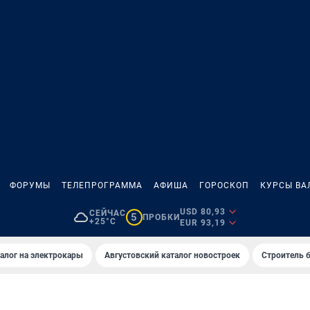
ФОРУМЫ
ТЕЛЕПРОГРАММА
АФИША
ГОРОСКОП
КУРСЫ ВА
USD 80,93
СЕЙЧАС
5
ПРОБКИ
+25°C
EUR 93,19
алог на электрокары
Августовский каталог новостроек
Строитель б