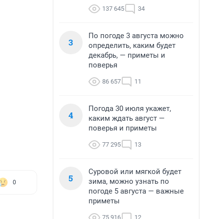
137 645
34
По погоде 3 августа можно
3
определить, каким будет
декабрь, — приметы и
поверья
86 657
11
Погода 30 июля укажет,
4
каким ждать август —
поверья и приметы
77 295
13
Суровой или мягкой будет
5
зима, можно узнать по
0
погоде 5 августа — важные
приметы
75 916
12