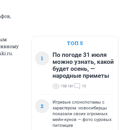
афов,
ным
ТОП 5
тивному
ki.ru.
По погоде 31 июля
1
можно узнать, какой
будет осень, —
народные приметы
158 181
15
Игривые слонопотамы с
2
характером: новосибирцы
показали своих огромных
мейн-кунов — фото суровых
питомцев