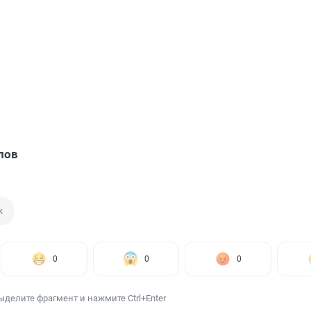
лов
к
0
0
0
ыделите фрагмент и нажмите Ctrl+Enter