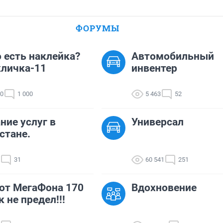
ФОРУМЫ
о есть наклейка?
Автомобильный
личка-11
инвентер
00
1 000
5 463
52
ние услуг в
Универсал
стане.
31
60 541
251
от МегаФона 170
Вдохновение
к не предел!!!